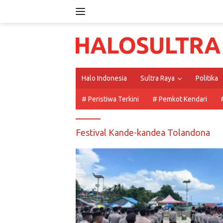
Langsung
ke
konten
Halo Indonesia
Sultra Raya
Politika
# Peristiwa Terkini
# Pemkot Kendari
Festival Kande-kandea Tolandona