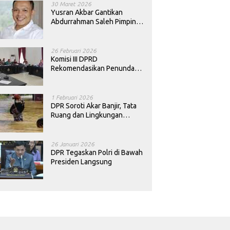
30 Maret 2026
Yusran Akbar Gantikan
Abdurrahman Saleh Pimpin
PAN Sultra
26 Februari 2026
Komisi III DPRD
Rekomendasikan Penundaan
Keputusan Pergantian
Kepala Sekolah di Konawe
1 Februari 2026
DPR Soroti Akar Banjir, Tata
Ruang dan Lingkungan
Diminta Dibenahi
26 Januari 2026
DPR Tegaskan Polri di Bawah
Presiden Langsung