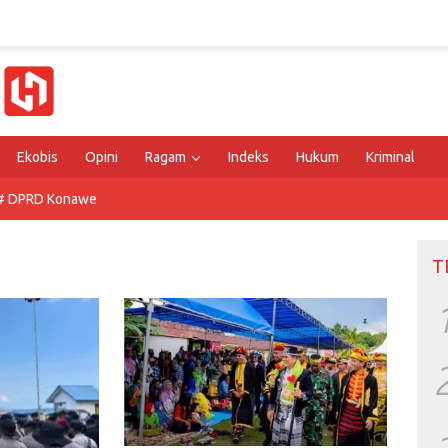
Ekobis
Opini
Ragam
Indeks
Hukum
Kriminal
# DPRD Konawe
T