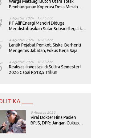
3
Warga Matalagi Buton Utara Tolak
Pembangunan Koperasi Desa Merah
Putih
4
3 Agustus 2026
193 Lihat
PT Alif Energi Mandiri Diduga
Mendistribusikan Solar Subsidi Ilegal ke
Perusahaan Tambang
5
4 Agustus 2026
182 Lihat
Lantik Pejabat Pemkot, Siska: Berhenti
Mengemis Jabatan, Fokus Kerja Saja
6
4 Agustus 2026
169 Lihat
Realisasi Investasi di Sultra Semester I
2026 Capai Rp18,5 Triliun
OLITIKA ____
6 Agustus 2026
Viral Dokter Hina Pasien
BPJS, DPR: Jangan Cukup
Minta Maaf, Harus Diusut!