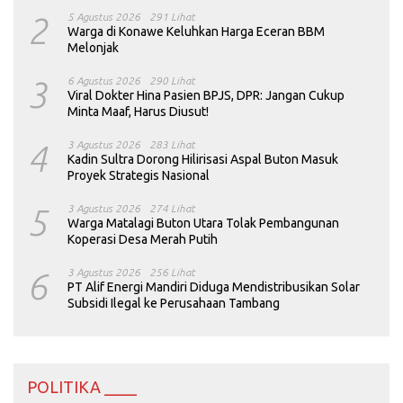
2
5 Agustus 2026
291 Lihat
Warga di Konawe Keluhkan Harga Eceran BBM
Melonjak
3
6 Agustus 2026
290 Lihat
Viral Dokter Hina Pasien BPJS, DPR: Jangan Cukup
Minta Maaf, Harus Diusut!
4
3 Agustus 2026
283 Lihat
Kadin Sultra Dorong Hilirisasi Aspal Buton Masuk
Proyek Strategis Nasional
5
3 Agustus 2026
274 Lihat
Warga Matalagi Buton Utara Tolak Pembangunan
Koperasi Desa Merah Putih
6
3 Agustus 2026
256 Lihat
PT Alif Energi Mandiri Diduga Mendistribusikan Solar
Subsidi Ilegal ke Perusahaan Tambang
POLITIKA ____