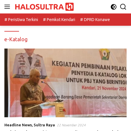
Langsung
ke
konten
# Peristiwa Terkini
# Pemkot Kendari
# DPRD Konawe
e-Katalog
Headline News
,
Sultra Raya
22 November 2024