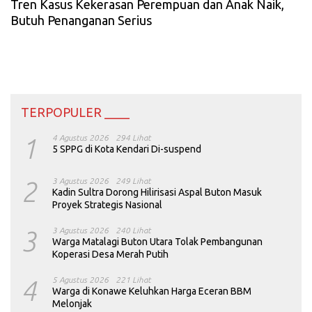
Tren Kasus Kekerasan Perempuan dan Anak Naik,
Butuh Penanganan Serius
TERPOPULER ____
1
4 Agustus 2026
294 Lihat
5 SPPG di Kota Kendari Di-suspend
2
3 Agustus 2026
249 Lihat
Kadin Sultra Dorong Hilirisasi Aspal Buton Masuk
Proyek Strategis Nasional
3
3 Agustus 2026
240 Lihat
Warga Matalagi Buton Utara Tolak Pembangunan
Koperasi Desa Merah Putih
4
5 Agustus 2026
221 Lihat
Warga di Konawe Keluhkan Harga Eceran BBM
Melonjak