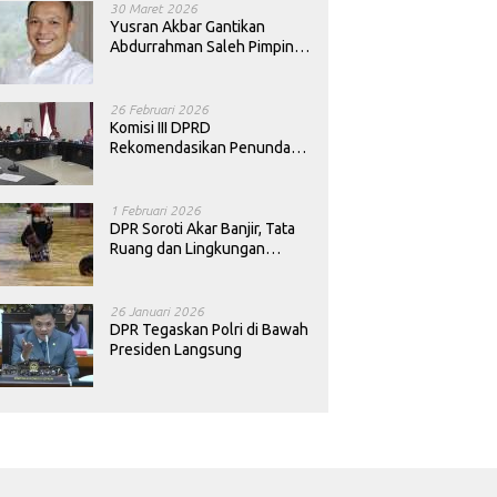
30 Maret 2026
Yusran Akbar Gantikan
Abdurrahman Saleh Pimpin
PAN Sultra
26 Februari 2026
Komisi III DPRD
Rekomendasikan Penundaan
Keputusan Pergantian
Kepala Sekolah di Konawe
1 Februari 2026
DPR Soroti Akar Banjir, Tata
Ruang dan Lingkungan
Diminta Dibenahi
26 Januari 2026
DPR Tegaskan Polri di Bawah
Presiden Langsung