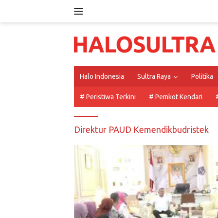
Langsung
ke
konten
Halo Indonesia
Sultra Raya
Politika
# Peristiwa Terkini
# Pemkot Kendari
Direktur PAUD Kemendikbudristek