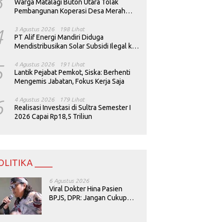
3
Warga Matalagi Buton Utara Tolak
Pembangunan Koperasi Desa Merah
Putih
4
3 Agustus 2026
198 Lihat
PT Alif Energi Mandiri Diduga
Mendistribusikan Solar Subsidi Ilegal ke
Perusahaan Tambang
5
4 Agustus 2026
191 Lihat
Lantik Pejabat Pemkot, Siska: Berhenti
Mengemis Jabatan, Fokus Kerja Saja
6
4 Agustus 2026
179 Lihat
Realisasi Investasi di Sultra Semester I
2026 Capai Rp18,5 Triliun
OLITIKA ____
6 Agustus 2026
Viral Dokter Hina Pasien
BPJS, DPR: Jangan Cukup
Minta Maaf, Harus Diusut!