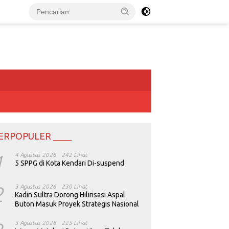
ERPOPULER ____
1
4 Agustus 2026
242 Lihat
5 SPPG di Kota Kendari Di-suspend
2
3 Agustus 2026
230 Lihat
Kadin Sultra Dorong Hilirisasi Aspal
Buton Masuk Proyek Strategis Nasional
3 Agustus 2026
225 Lihat