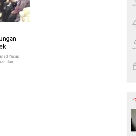
jungan
ek
ammad Yusup
kan dan
P