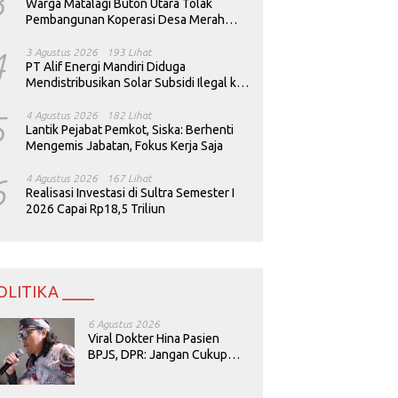
3
Warga Matalagi Buton Utara Tolak
Pembangunan Koperasi Desa Merah
Putih
4
3 Agustus 2026
193 Lihat
PT Alif Energi Mandiri Diduga
Mendistribusikan Solar Subsidi Ilegal ke
Perusahaan Tambang
5
4 Agustus 2026
182 Lihat
Lantik Pejabat Pemkot, Siska: Berhenti
Mengemis Jabatan, Fokus Kerja Saja
6
4 Agustus 2026
167 Lihat
Realisasi Investasi di Sultra Semester I
2026 Capai Rp18,5 Triliun
OLITIKA ____
6 Agustus 2026
Viral Dokter Hina Pasien
BPJS, DPR: Jangan Cukup
Minta Maaf, Harus Diusut!