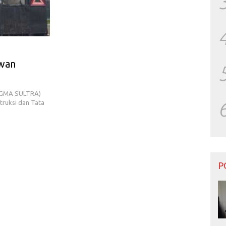
awan
 (GMA SULTRA)
truksi dan Tata
P