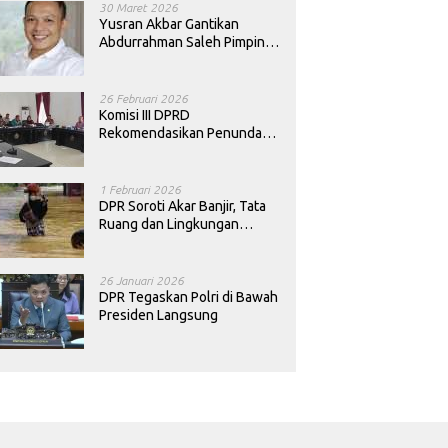
30 Maret 2026
Yusran Akbar Gantikan
Abdurrahman Saleh Pimpin
PAN Sultra
26 Februari 2026
Komisi III DPRD
Rekomendasikan Penundaan
Keputusan Pergantian
Kepala Sekolah di Konawe
1 Februari 2026
DPR Soroti Akar Banjir, Tata
Ruang dan Lingkungan
Diminta Dibenahi
26 Januari 2026
DPR Tegaskan Polri di Bawah
Presiden Langsung