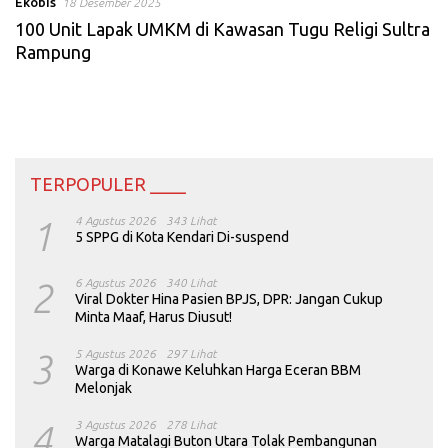
Ekobis
18 Desember 2025
100 Unit Lapak UMKM di Kawasan Tugu Religi Sultra
Rampung
TERPOPULER ____
1
4 Agustus 2026
343 Lihat
5 SPPG di Kota Kendari Di-suspend
2
6 Agustus 2026
340 Lihat
Viral Dokter Hina Pasien BPJS, DPR: Jangan Cukup
Minta Maaf, Harus Diusut!
3
5 Agustus 2026
297 Lihat
Warga di Konawe Keluhkan Harga Eceran BBM
Melonjak
4
3 Agustus 2026
278 Lihat
Warga Matalagi Buton Utara Tolak Pembangunan