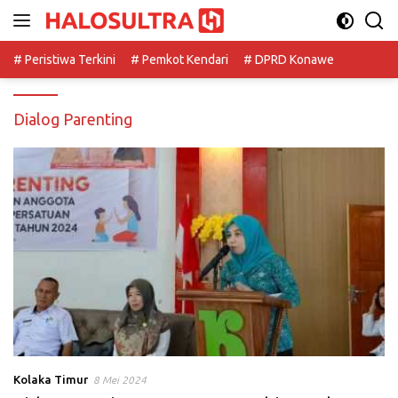
Langsung
ke
konten
# Peristiwa Terkini
# Pemkot Kendari
# DPRD Konawe
Dialog Parenting
Kolaka Timur
8 Mei 2024