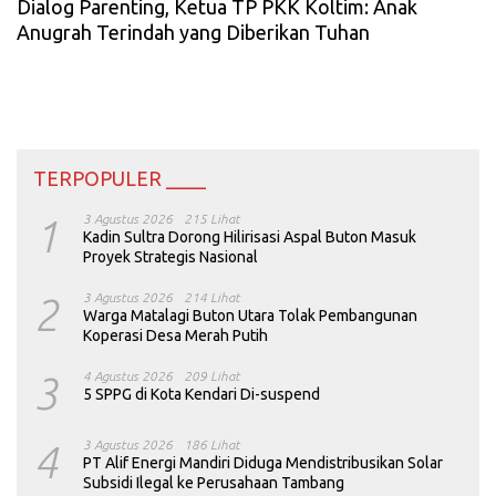
Dialog Parenting, Ketua TP PKK Koltim: Anak
Anugrah Terindah yang Diberikan Tuhan
TERPOPULER ____
1
3 Agustus 2026
215 Lihat
Kadin Sultra Dorong Hilirisasi Aspal Buton Masuk
Proyek Strategis Nasional
2
3 Agustus 2026
214 Lihat
Warga Matalagi Buton Utara Tolak Pembangunan
Koperasi Desa Merah Putih
3
4 Agustus 2026
209 Lihat
5 SPPG di Kota Kendari Di-suspend
4
3 Agustus 2026
186 Lihat
PT Alif Energi Mandiri Diduga Mendistribusikan Solar
Subsidi Ilegal ke Perusahaan Tambang