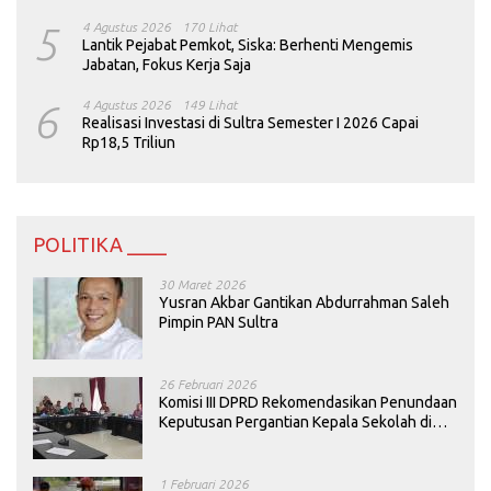
5
4 Agustus 2026
170 Lihat
Lantik Pejabat Pemkot, Siska: Berhenti Mengemis
Jabatan, Fokus Kerja Saja
6
4 Agustus 2026
149 Lihat
Realisasi Investasi di Sultra Semester I 2026 Capai
Rp18,5 Triliun
POLITIKA ____
30 Maret 2026
Yusran Akbar Gantikan Abdurrahman Saleh
Pimpin PAN Sultra
26 Februari 2026
Komisi III DPRD Rekomendasikan Penundaan
Keputusan Pergantian Kepala Sekolah di
Konawe
1 Februari 2026