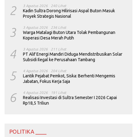
2
3 Agustus 2026
240 Lihat
Kadin Sultra Dorong Hilirisasi Aspal Buton Masuk
Proyek Strategis Nasional
3
3 Agustus 2026
236 Lihat
Warga Matalagi Buton Utara Tolak Pembangunan
Koperasi Desa Merah Putih
4
3 Agustus 2026
211 Lihat
PT Alif Energi Mandiri Diduga Mendistribusikan Solar
Subsidi Ilegal ke Perusahaan Tambang
5
4 Agustus 2026
204 Lihat
Lantik Pejabat Pemkot, Siska: Berhenti Mengemis
Jabatan, Fokus Kerja Saja
6
4 Agustus 2026
191 Lihat
Realisasi Investasi di Sultra Semester I 2026 Capai
Rp18,5 Triliun
POLITIKA ____