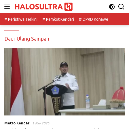
Langsung
ke
konten
# Peristiwa Terkini
# Pemkot Kendari
# DPRD Konawe
Daur Ulang Sampah
Metro Kendari
1 Mei 2025