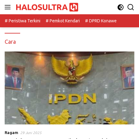
Langsung
ke
konten
# Peristiwa Terkini
# Pemkot Kendari
# DPRD Konawe
Cara
Ragam
29 Juni 2025