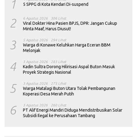
1
5 SPPG di Kota Kendari Di-suspend
2
6 Agustus 2026
306 Lihat
Viral Dokter Hina Pasien BPJS, DPR: Jangan Cukup
Minta Maaf, Harus Diusut!
3
5 Agustus 2026
294 Lihat
Warga di Konawe Keluhkan Harga Eceran BBM
Melonjak
4
3 Agustus 2026
283 Lihat
Kadin Sultra Dorong Hilirisasi Aspal Buton Masuk
Proyek Strategis Nasional
5
3 Agustus 2026
275 Lihat
Warga Matalagi Buton Utara Tolak Pembangunan
Koperasi Desa Merah Putih
6
3 Agustus 2026
260 Lihat
PT Alif Energi Mandiri Diduga Mendistribusikan Solar
Subsidi Ilegal ke Perusahaan Tambang