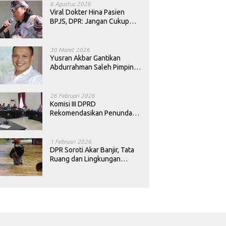
6 Agustus 2026
Viral Dokter Hina Pasien
BPJS, DPR: Jangan Cukup
Minta Maaf, Harus Diusut!
30 Maret 2026
Yusran Akbar Gantikan
Abdurrahman Saleh Pimpin
PAN Sultra
26 Februari 2026
Komisi III DPRD
Rekomendasikan Penundaan
Keputusan Pergantian
Kepala Sekolah di Konawe
1 Februari 2026
DPR Soroti Akar Banjir, Tata
Ruang dan Lingkungan
Diminta Dibenahi