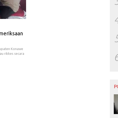
meriksaan
bupaten Konawe
au rikkes secara
P