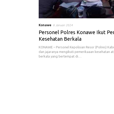
Konawe
6 Januari 2024
Personel Polres Konawe Ikut Pe
Kesehatan Berkala
KONAWE – Personel Kepolisian Resor (Polres) Ka
dan jajaranya mengikuti pemerikaaan kesehatan at
berkala yang bertempat di…