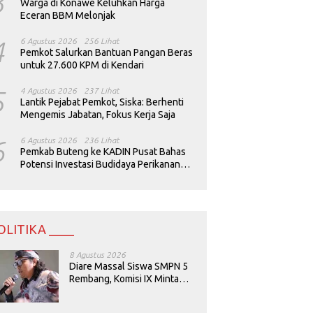
3
Warga di Konawe Keluhkan Harga
Eceran BBM Melonjak
4
6 Agustus 2026
256 Lihat
Pemkot Salurkan Bantuan Pangan Beras
untuk 27.600 KPM di Kendari
5
4 Agustus 2026
237 Lihat
Lantik Pejabat Pemkot, Siska: Berhenti
Mengemis Jabatan, Fokus Kerja Saja
6
6 Agustus 2026
236 Lihat
Pemkab Buteng ke KADIN Pusat Bahas
Potensi Investasi Budidaya Perikanan
dan Pariwisata
OLITIKA ____
8 Agustus 2026
Diare Massal Siswa SMPN 5
Rembang, Komisi IX Minta
Keamanan Menu MBG
Dievaluasi