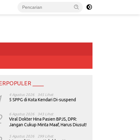
ERPOPULER ____
1
4 Agustus 2026
345 Lihat
5 SPPG di Kota Kendari Di-suspend
2
6 Agustus 2026
343 Lihat
Viral Dokter Hina Pasien BPJS, DPR:
Jangan Cukup Minta Maaf, Harus Diusut!
5 Agustus 2026
299 Lihat