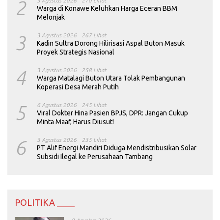
2
5 Agustus 2026
270 Lihat
Warga di Konawe Keluhkan Harga Eceran BBM
Melonjak
3
3 Agustus 2026
267 Lihat
Kadin Sultra Dorong Hilirisasi Aspal Buton Masuk
Proyek Strategis Nasional
4
3 Agustus 2026
258 Lihat
Warga Matalagi Buton Utara Tolak Pembangunan
Koperasi Desa Merah Putih
5
6 Agustus 2026
245 Lihat
Viral Dokter Hina Pasien BPJS, DPR: Jangan Cukup
Minta Maaf, Harus Diusut!
6
3 Agustus 2026
235 Lihat
PT Alif Energi Mandiri Diduga Mendistribusikan Solar
Subsidi Ilegal ke Perusahaan Tambang
POLITIKA ____