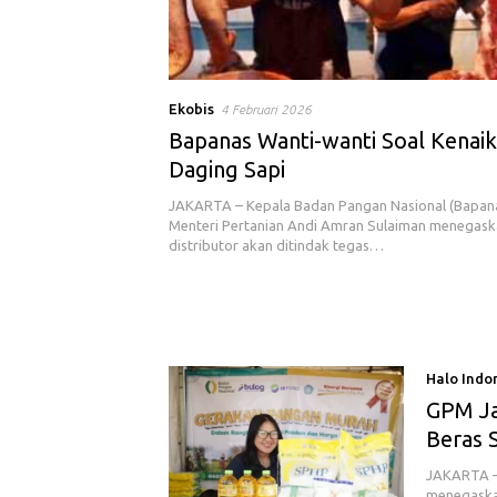
Ekobis
4 Februari 2026
Bapanas Wanti-wanti Soal Kenai
Daging Sapi
JAKARTA – Kepala Badan Pangan Nasional (Bapana
Menteri Pertanian Andi Amran Sulaiman menegas
distributor akan ditindak tegas…
Halo Indo
GPM Jad
Beras 
JAKARTA –
menegaska