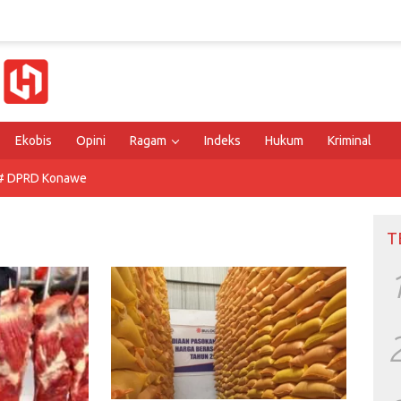
Ekobis
Opini
Ragam
Indeks
Hukum
Kriminal
# DPRD Konawe
T