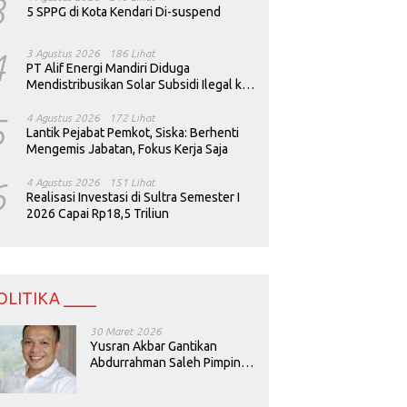
3
5 SPPG di Kota Kendari Di-suspend
4
3 Agustus 2026
186 Lihat
PT Alif Energi Mandiri Diduga
Mendistribusikan Solar Subsidi Ilegal ke
Perusahaan Tambang
5
4 Agustus 2026
172 Lihat
Lantik Pejabat Pemkot, Siska: Berhenti
Mengemis Jabatan, Fokus Kerja Saja
6
4 Agustus 2026
151 Lihat
Realisasi Investasi di Sultra Semester I
2026 Capai Rp18,5 Triliun
OLITIKA ____
30 Maret 2026
Yusran Akbar Gantikan
Abdurrahman Saleh Pimpin
PAN Sultra