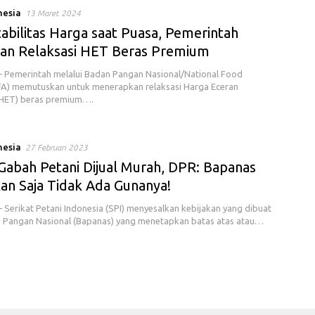
nesia
13 Maret 2024
abilitas Harga saat Puasa, Pemerintah
an Relaksasi HET Beras Premium
Pemerintah melalui Badan Pangan Nasional/National Food
A) memutuskan untuk menerapkan relaksasi Harga Eceran
(HET) beras premium….
nesia
27 Februari 2023
Gabah Petani Dijual Murah, DPR: Bapanas
an Saja Tidak Ada Gunanya!
Serikat Petani Indonesia (SPI) menyesalkan kebijakan yang dibuat
 Pangan Nasional (Bapanas) yang menetapkan batas atas atau…