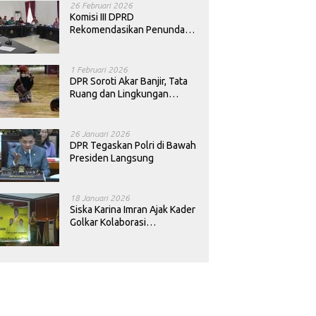
26 Februari 2026
Komisi III DPRD
Rekomendasikan Penundaan
Keputusan Pergantian
Kepala Sekolah di Konawe
1 Februari 2026
DPR Soroti Akar Banjir, Tata
Ruang dan Lingkungan
Diminta Dibenahi
26 Januari 2026
DPR Tegaskan Polri di Bawah
Presiden Langsung
18 Januari 2026
Siska Karina Imran Ajak Kader
Golkar Kolaborasi
Sejahterakan Rakyat