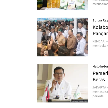
merupakan
Sultra Ra
Kolabor
Pangan
KENDARI – 
membuka G
Halo Indo
Pemeri
Beras
JAKARTA – 
memastikan
periode…