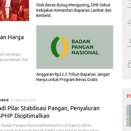
Stok Beras Bulog Menguning, DPR Sebut
Kebijakan Kementan-Bapanas Lambat dan
Berbelit
kan Harga
s) sekaligus
kan produsen dan
Anggaran Rp22,5 Triliun Bapanas Jangan
Hanya untuk Program Beras Gratis
P
nesia
31 Agustus 2025
i Pilar Stabilisasi Pangan, Penyaluran
SPHP Dioptimalkan
 Badan Pangan Nasional/National Food Agency (NFA)
n Gerakan Pangan Murah (GPM) yang tengah digencarkan