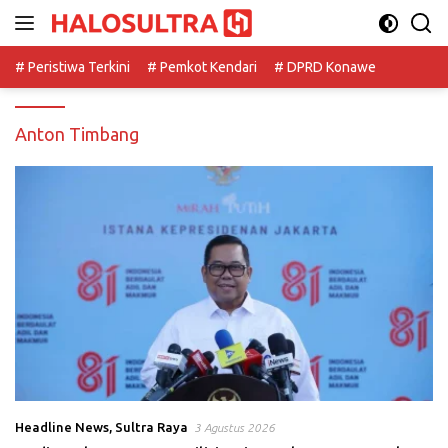
Langsung
ke
konten
# Peristiwa Terkini
# Pemkot Kendari
# DPRD Konawe
Anton Timbang
Headline News
,
Sultra Raya
3 Agustus 2026