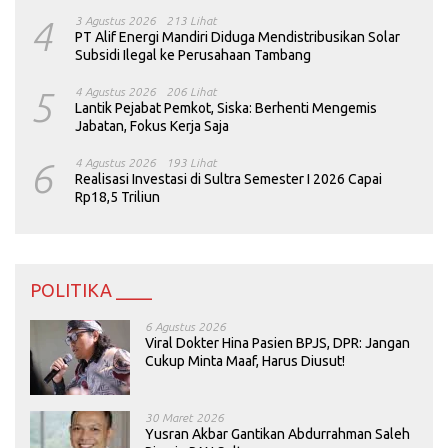
4
3 Agustus 2026
213 Lihat
PT Alif Energi Mandiri Diduga Mendistribusikan Solar
Subsidi Ilegal ke Perusahaan Tambang
5
4 Agustus 2026
206 Lihat
Lantik Pejabat Pemkot, Siska: Berhenti Mengemis
Jabatan, Fokus Kerja Saja
6
4 Agustus 2026
193 Lihat
Realisasi Investasi di Sultra Semester I 2026 Capai
Rp18,5 Triliun
POLITIKA ____
6 Agustus 2026
Viral Dokter Hina Pasien BPJS, DPR: Jangan
Cukup Minta Maaf, Harus Diusut!
30 Maret 2026
Yusran Akbar Gantikan Abdurrahman Saleh