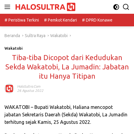
Langsung
ke
konten
# Peristiwa Terkini
# Pemkot Kendari
# DPRD Konawe
Beranda
Sultra Raya
Wakatobi
Wakatobi
Tiba-tiba Dicopot dari Kedudukan
Sekda Wakatobi, La Jumadin: Jabatan
itu Hanya Titipan
HaloSultra.com
26 Agustus 2022
WAKATOBI – Bupati Wakatobi, Haliana mencopot
jabatan Sekretaris Daerah (Sekda) Wakatobi, La Jumadin
terhitung sejak Kamis, 25 Agustus 2022.