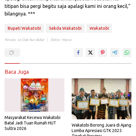
titipan bisa pergi begitu saja apalagi kami ini orang kecil,”
bilangnya. ***
Bupati Wakatobi
Sekda Wakatobi
Wakatobi
Penulis: La Ode Nur Akbar
Editor: Hasrul
Baca Juga
Masyarakat Kecewa Wakatobi
Batal Jadi Tuan Rumah HUT
Wakatobi Borong Juara di Ajang
Sultra 2026
Lomba Apresiasi GTK 2025