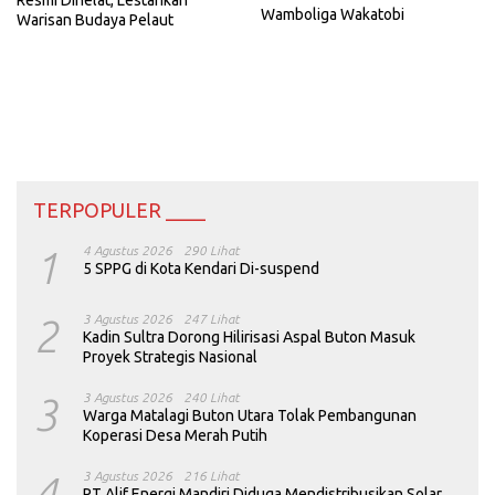
Wamboliga Wakatobi
Warisan Budaya Pelaut
TERPOPULER ____
1
4 Agustus 2026
290 Lihat
5 SPPG di Kota Kendari Di-suspend
2
3 Agustus 2026
247 Lihat
Kadin Sultra Dorong Hilirisasi Aspal Buton Masuk
Proyek Strategis Nasional
3
3 Agustus 2026
240 Lihat
Warga Matalagi Buton Utara Tolak Pembangunan
Koperasi Desa Merah Putih
4
3 Agustus 2026
216 Lihat
PT Alif Energi Mandiri Diduga Mendistribusikan Solar