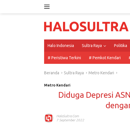
Langsung
ke
konten
Halo Indonesia
Sultra Raya
Politika
# Peristiwa Terkini
# Pemkot Kendari
Beranda
Sultra Raya
Metro Kendari
Metro Kendari
Diduga Depresi ASN
dengan
HaloSultra.com
7 September 2022