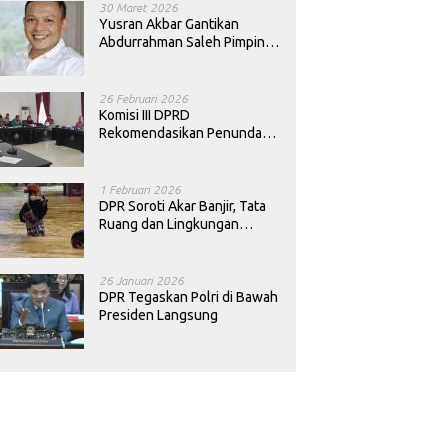
30 Maret 2026
Yusran Akbar Gantikan
Abdurrahman Saleh Pimpin
PAN Sultra
26 Februari 2026
Komisi III DPRD
Rekomendasikan Penundaan
Keputusan Pergantian
Kepala Sekolah di Konawe
1 Februari 2026
DPR Soroti Akar Banjir, Tata
Ruang dan Lingkungan
Diminta Dibenahi
26 Januari 2026
DPR Tegaskan Polri di Bawah
Presiden Langsung