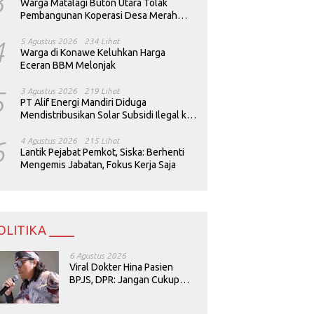
3
Warga Matalagi Buton Utara Tolak
Pembangunan Koperasi Desa Merah
Putih
4
5 Agustus 2026
234 Lihat
Warga di Konawe Keluhkan Harga
Eceran BBM Melonjak
5
3 Agustus 2026
219 Lihat
PT Alif Energi Mandiri Diduga
Mendistribusikan Solar Subsidi Ilegal ke
Perusahaan Tambang
6
4 Agustus 2026
215 Lihat
Lantik Pejabat Pemkot, Siska: Berhenti
Mengemis Jabatan, Fokus Kerja Saja
OLITIKA ____
6 Agustus 2026
Viral Dokter Hina Pasien
BPJS, DPR: Jangan Cukup
Minta Maaf, Harus Diusut!