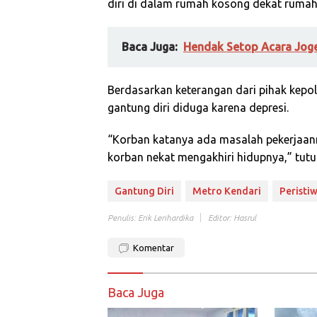
diri di dalam rumah kosong dekat rumah
Baca Juga:
Hendak Setop Acara Joge
Berdasarkan keterangan dari pihak kepo
gantung diri diduga karena depresi.
“Korban katanya ada masalah pekerjaanny
korban nekat mengakhiri hidupnya,” tutu
Gantung Diri
Metro Kendari
Peristi
Penulis: Erik Lerihardika
Editor: Hasrul
Komentar
Baca Juga