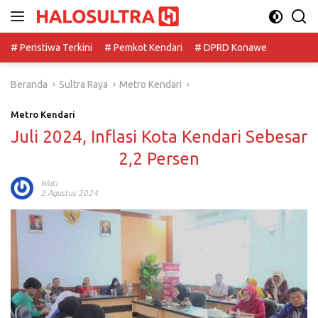
Langsung
ke
konten
# Peristiwa Terkini
# Pemkot Kendari
# DPRD Konawe
Beranda
Sultra Raya
Metro Kendari
Metro Kendari
Juli 2024, Inflasi Kota Kendari Sebesar
2,2 Persen
Wati
2 Agustus 2024