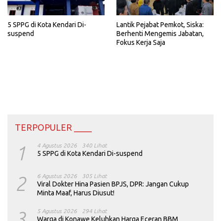
5 SPPG di Kota Kendari Di-
Lantik Pejabat Pemkot, Siska:
suspend
Berhenti Mengemis Jabatan,
Fokus Kerja Saja
TERPOPULER ____
1
4 Agustus 2026
340 Lihat
5 SPPG di Kota Kendari Di-suspend
2
6 Agustus 2026
305 Lihat
Viral Dokter Hina Pasien BPJS, DPR: Jangan Cukup
Minta Maaf, Harus Diusut!
3
5 Agustus 2026
294 Lihat
Warga di Konawe Keluhkan Harga Eceran BBM