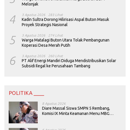
Melonjak
4
3 Agustus 2026
283 Lihat
Kadin Sultra Dorong Hilirisasi Aspal Buton Masuk
Proyek Strategis Nasional
5
3 Agustus 2026
274 Lihat
Warga Matalagi Buton Utara Tolak Pembangunan
Koperasi Desa Merah Putih
6
3 Agustus 2026
260 Lihat
PT Alif Energi Mandiri Diduga Mendistribusikan Solar
Subsidi Ilegal ke Perusahaan Tambang
POLITIKA ____
8 Agustus 2026
Diare Massal Siswa SMPN 5 Rembang,
Komisi IX Minta Keamanan Menu MBG
Dievaluasi
6 Agustus 2026