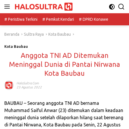
Langsung
ke
konten
# Peristiwa Terkini
# Pemkot Kendari
# DPRD Konawe
Beranda
Sultra Raya
Kota Baubau
Kota Baubau
Anggota TNI AD Ditemukan
Meninggal Dunia di Pantai Nirwana
Kota Baubau
HaloSultra.com
23 Agustus 2022
BAUBAU – Seorang anggota TNI AD bernama
Muhammad Saiful Anwar (23) ditemukan dalam keadaan
meninggal dunia setelah dilaporkan hilang saat berenang
di Pantai Nirwana, Kota Baubau pada Senin, 22 Agustus