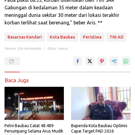
Pada pukul 08.55, korban ditemukan oleh Tim SAR
Gabungan di kedalaman 35 meter dalam keadaan
meninggal dunia sekitar 30 meter dari lokasi terakhir
korban terlihat saat berenang,” beber Aris. **
Basarnas Kendari
Kota Baubau
Peristiwa
TNI AD
Penulis: Erik Lerihardika
Editor: Hasrul
Baca Juga
Pelni Baubau Catat 48.489
Bapenda Kota Baubau Optimis
Penumpang Selama Arus Mudik
Capai Target PAD 2026