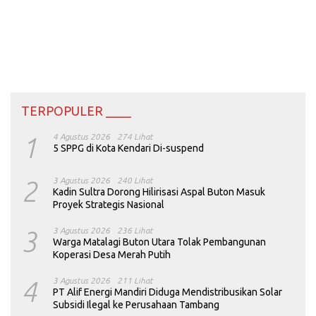
TERPOPULER ____
1
4 Agustus 2026
274 Lihat
5 SPPG di Kota Kendari Di-suspend
2
3 Agustus 2026
240 Lihat
Kadin Sultra Dorong Hilirisasi Aspal Buton Masuk
Proyek Strategis Nasional
3
3 Agustus 2026
236 Lihat
Warga Matalagi Buton Utara Tolak Pembangunan
Koperasi Desa Merah Putih
4
3 Agustus 2026
211 Lihat
PT Alif Energi Mandiri Diduga Mendistribusikan Solar
Subsidi Ilegal ke Perusahaan Tambang