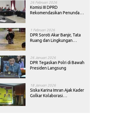
26 Februari 2026
Komisi III DPRD
Rekomendasikan Penundaan
Keputusan Pergantian
Kepala Sekolah di Konawe
1 Februari 2026
DPR Soroti Akar Banjir, Tata
Ruang dan Lingkungan
Diminta Dibenahi
26 Januari 2026
DPR Tegaskan Polri di Bawah
Presiden Langsung
18 Januari 2026
Siska Karina Imran Ajak Kader
Golkar Kolaborasi
Sejahterakan Rakyat