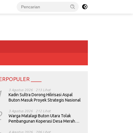
ERPOPULER ____
1
3 Agustus 2026
213 Lihat
Kadin Sultra Dorong Hilirisasi Aspal
Buton Masuk Proyek Strategis Nasional
2
3 Agustus 2026
212 Lihat
Warga Matalagi Buton Utara Tolak
Pembangunan Koperasi Desa Merah
Putih
4 Agustus 2026
206 Lihat