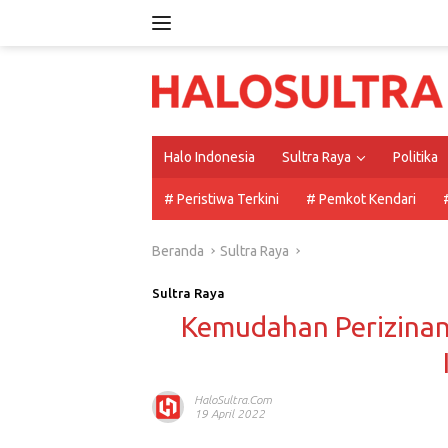
Langsung
ke
konten
Halo Indonesia
Sultra Raya
Politika
# Peristiwa Terkini
# Pemkot Kendari
Beranda
Sultra Raya
Sultra Raya
Kemudahan Perizinan
HaloSultra.com
19 April 2022