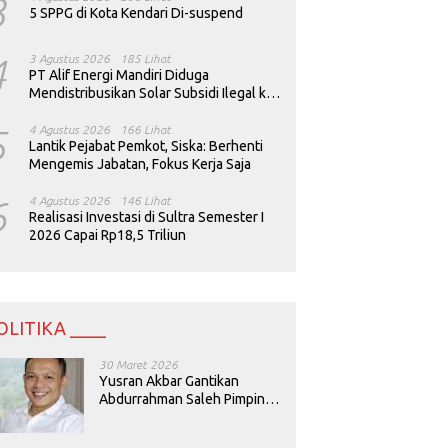
3
5 SPPG di Kota Kendari Di-suspend
4
3 Agustus 2026
185 Lihat
PT Alif Energi Mandiri Diduga
Mendistribusikan Solar Subsidi Ilegal ke
Perusahaan Tambang
5
4 Agustus 2026
166 Lihat
Lantik Pejabat Pemkot, Siska: Berhenti
Mengemis Jabatan, Fokus Kerja Saja
6
4 Agustus 2026
146 Lihat
Realisasi Investasi di Sultra Semester I
2026 Capai Rp18,5 Triliun
OLITIKA ____
30 Maret 2026
Yusran Akbar Gantikan
Abdurrahman Saleh Pimpin
PAN Sultra