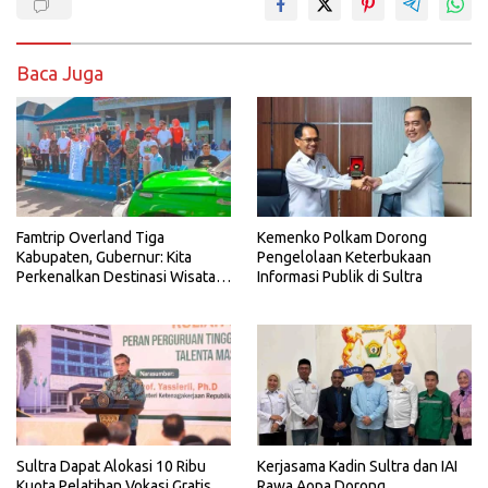
Baca Juga
Famtrip Overland Tiga
Kemenko Polkam Dorong
Kabupaten, Gubernur: Kita
Pengelolaan Keterbukaan
Perkenalkan Destinasi Wisata
Informasi Publik di Sultra
Unggulan Sultra
Sultra Dapat Alokasi 10 Ribu
Kerjasama Kadin Sultra dan IAI
Kuota Pelatihan Vokasi Gratis
Rawa Aopa Dorong