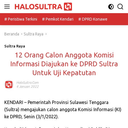
Langsung
ke
konten
# Peristiwa Terkini
# Pemkot Kendari
# DPRD Konawe
Beranda
Sultra Raya
Sultra Raya
12 Orang Calon Anggota Komisi
Informasi Diajukan ke DPRD Sultra
Untuk Uji Kepatutan
HaloSultra.com
4 Januari 2022
KENDARI – Pemerintah Provinsi Sulawesi Tenggara
(Sultra) mengajukan calon anggota Komisi Informasi (KI)
ke DPRD, Senin (3/1/2022).