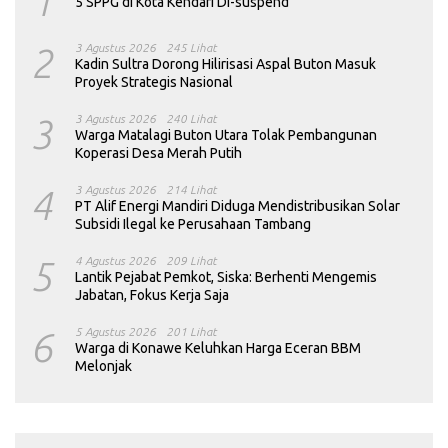
1
5 SPPG di Kota Kendari Di-suspend
2
3 Agustus 2026
245 Lihat
Kadin Sultra Dorong Hilirisasi Aspal Buton Masuk
Proyek Strategis Nasional
3
3 Agustus 2026
240 Lihat
Warga Matalagi Buton Utara Tolak Pembangunan
Koperasi Desa Merah Putih
4
3 Agustus 2026
214 Lihat
PT Alif Energi Mandiri Diduga Mendistribusikan Solar
Subsidi Ilegal ke Perusahaan Tambang
5
4 Agustus 2026
209 Lihat
Lantik Pejabat Pemkot, Siska: Berhenti Mengemis
Jabatan, Fokus Kerja Saja
6
5 Agustus 2026
201 Lihat
Warga di Konawe Keluhkan Harga Eceran BBM
Melonjak