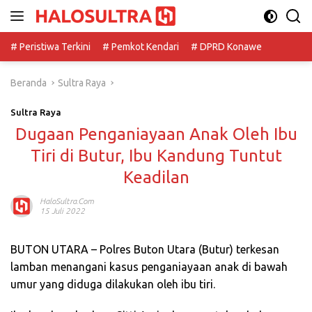
Langsung
ke
konten
# Peristiwa Terkini
# Pemkot Kendari
# DPRD Konawe
Beranda
Sultra Raya
Sultra Raya
Dugaan Penganiayaan Anak Oleh Ibu
Tiri di Butur, Ibu Kandung Tuntut
Keadilan
HaloSultra.com
15 Juli 2022
BUTON UTARA – Polres Buton Utara (Butur) terkesan
lamban menangani kasus penganiayaan anak di bawah
umur yang diduga dilakukan oleh ibu tiri.