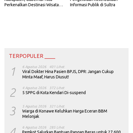
Perkenalkan Destinasi Wisata
Informasi Publik di Sultra
Unggulan Sultra
TERPOPULER ____
1
6 Agustus 2026
401 Lihat
Viral Dokter Hina Pasien BPJS, DPR: Jangan Cukup
Minta Maaf, Harus Diusut!
2
4 Agustus 2026
372 Lihat
5 SPPG di Kota Kendari Di-suspend
3
5 Agustus 2026
321 Lihat
Warga di Konawe Keluhkan Harga Eceran BBM
Melonjak
4
6 Agustus 2026
285 Lihat
Pemkot Salurkan Bantuan Pangan Beras untuk 27.600