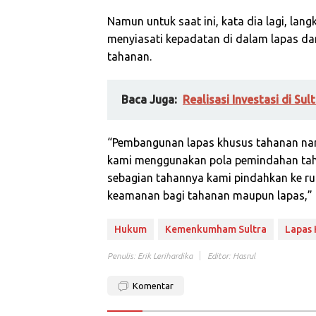
Namun untuk saat ini, kata dia lagi, l
menyiasati kepadatan di dalam lapas d
tahanan.
Baca Juga:
Realisasi Investasi di Sul
“Pembangunan lapas khusus tahanan nark
kami menggunakan pola pemindahan taha
sebagian tahannya kami pindahkan ke rut
keamanan bagi tahanan maupun lapas,”
Hukum
Kemenkumham Sultra
Lapas 
Penulis: Erik Lerihardika
Editor: Hasrul
Komentar