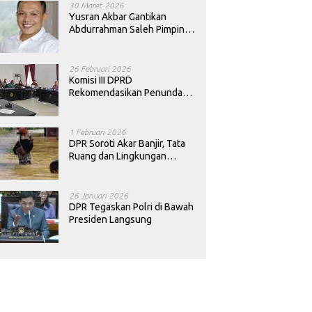
30 Maret 2026
Yusran Akbar Gantikan
Abdurrahman Saleh Pimpin
PAN Sultra
26 Februari 2026
Komisi III DPRD
Rekomendasikan Penundaan
Keputusan Pergantian
Kepala Sekolah di Konawe
1 Februari 2026
DPR Soroti Akar Banjir, Tata
Ruang dan Lingkungan
Diminta Dibenahi
26 Januari 2026
DPR Tegaskan Polri di Bawah
Presiden Langsung