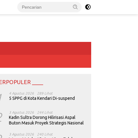
ERPOPULER ____
1
4 Agustus 2026
289 Lihat
5 SPPG di Kota Kendari Di-suspend
2
3 Agustus 2026
244 Lihat
Kadin Sultra Dorong Hilirisasi Aspal
Buton Masuk Proyek Strategis Nasional
3 Agustus 2026
240 Lihat