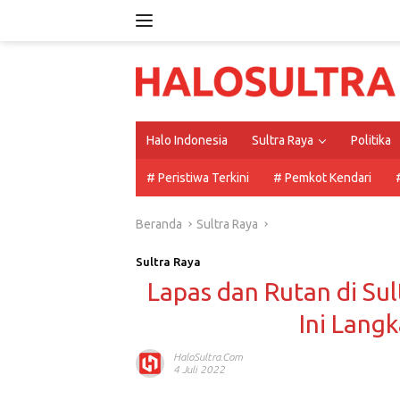
Langsung
ke
konten
Halo Indonesia
Sultra Raya
Politika
# Peristiwa Terkini
# Pemkot Kendari
Beranda
Sultra Raya
Sultra Raya
Lapas dan Rutan di Su
Ini Lang
HaloSultra.com
4 Juli 2022