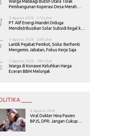
3
Warga Matalagi Buton Utara Tolak
Pembangunan Koperasi Desa Merah
Putih
4
3 Agustus 2026
214 Lihat
PT Alif Energi Mandiri Diduga
Mendistribusikan Solar Subsidi Ilegal ke
Perusahaan Tambang
5
4 Agustus 2026
208 Lihat
Lantik Pejabat Pemkot, Siska: Berhenti
Mengemis Jabatan, Fokus Kerja Saja
6
5 Agustus 2026
198 Lihat
Warga di Konawe Keluhkan Harga
Eceran BBM Melonjak
OLITIKA ____
6 Agustus 2026
Viral Dokter Hina Pasien
BPJS, DPR: Jangan Cukup
Minta Maaf, Harus Diusut!