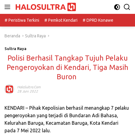
Langsung
ke
konten
# Peristiwa Terkini
# Pemkot Kendari
# DPRD Konawe
Beranda
Sultra Raya
Sultra Raya
Polisi Berhasil Tangkap Tujuh Pelaku
Pengeroyokan di Kendari, Tiga Masih
Buron
HaloSultra.com
28 Juni 2022
KENDARI – Pihak Kepolisian berhasil menangkap 7 pelaku
pengeroyokan yang terjadi di Bundaran Adi Bahasa,
Kelurahan Baruga, Kecamatan Baruga, Kota Kendari
pada 7 Mei 2022 lalu.