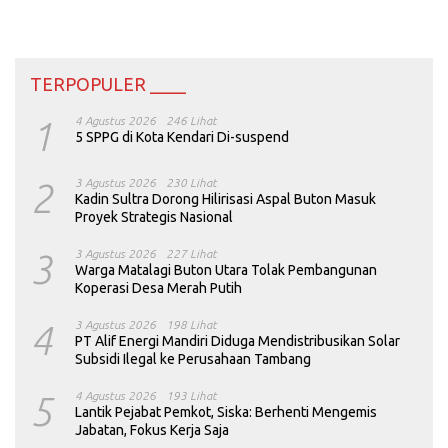
TERPOPULER ____
1
4 Agustus 2026
246 Lihat
5 SPPG di Kota Kendari Di-suspend
2
3 Agustus 2026
230 Lihat
Kadin Sultra Dorong Hilirisasi Aspal Buton Masuk
Proyek Strategis Nasional
3
3 Agustus 2026
227 Lihat
Warga Matalagi Buton Utara Tolak Pembangunan
Koperasi Desa Merah Putih
4
3 Agustus 2026
198 Lihat
PT Alif Energi Mandiri Diduga Mendistribusikan Solar
Subsidi Ilegal ke Perusahaan Tambang
5
4 Agustus 2026
193 Lihat
Lantik Pejabat Pemkot, Siska: Berhenti Mengemis
Jabatan, Fokus Kerja Saja