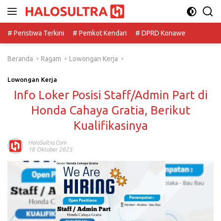
Langsung
ke
konten
# Peristiwa Terkini
# Pemkot Kendari
# DPRD Konawe
Beranda
Ragam
Lowongan Kerja
Lowongan Kerja
Info Loker Posisi Staff/Admin Part di
Honda Cahaya Gratia, Berikut
Kualifikasinya
HaloSultra.com
18 Oktober 2025