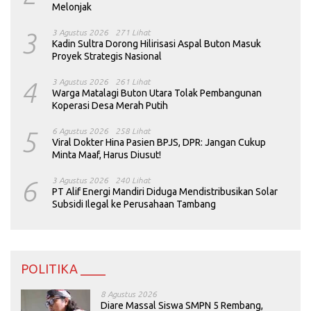
Melonjak
3
3 Agustus 2026
271 Lihat
Kadin Sultra Dorong Hilirisasi Aspal Buton Masuk
Proyek Strategis Nasional
4
3 Agustus 2026
261 Lihat
Warga Matalagi Buton Utara Tolak Pembangunan
Koperasi Desa Merah Putih
5
6 Agustus 2026
258 Lihat
Viral Dokter Hina Pasien BPJS, DPR: Jangan Cukup
Minta Maaf, Harus Diusut!
6
3 Agustus 2026
240 Lihat
PT Alif Energi Mandiri Diduga Mendistribusikan Solar
Subsidi Ilegal ke Perusahaan Tambang
POLITIKA ____
8 Agustus 2026
Diare Massal Siswa SMPN 5 Rembang,