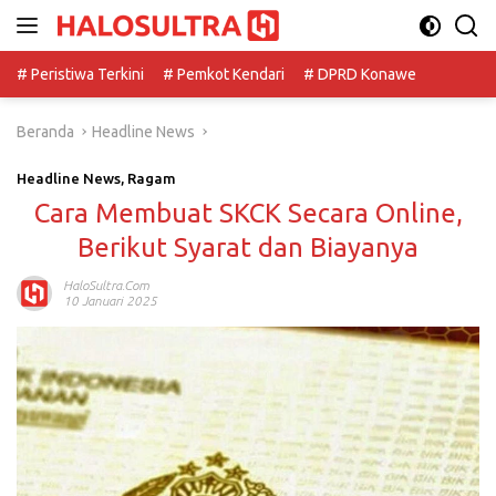
Langsung
ke
konten
# Peristiwa Terkini
# Pemkot Kendari
# DPRD Konawe
Beranda
Headline News
Headline News
,
Ragam
Cara Membuat SKCK Secara Online,
Berikut Syarat dan Biayanya
HaloSultra.com
10 Januari 2025