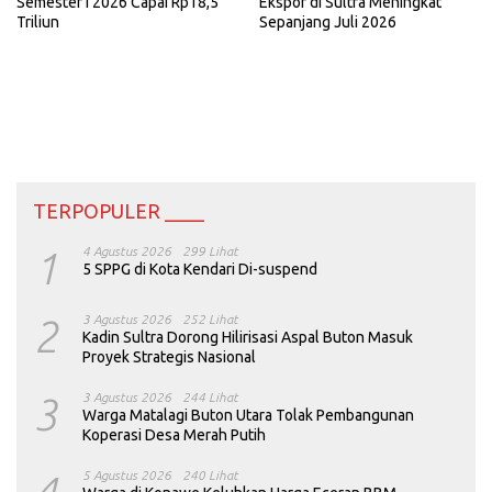
Semester I 2026 Capai Rp18,5
Ekspor di Sultra Meningkat
Triliun
Sepanjang Juli 2026
TERPOPULER ____
1
4 Agustus 2026
299 Lihat
5 SPPG di Kota Kendari Di-suspend
2
3 Agustus 2026
252 Lihat
Kadin Sultra Dorong Hilirisasi Aspal Buton Masuk
Proyek Strategis Nasional
3
3 Agustus 2026
244 Lihat
Warga Matalagi Buton Utara Tolak Pembangunan
Koperasi Desa Merah Putih
5 Agustus 2026
240 Lihat