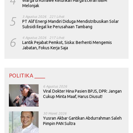
4
Warga di Konawe Keluhkan Harga Eceran BBM
Melonjak
5
3 Agustus 2026
221 Lihat
PT Alif Energi Mandiri Diduga Mendistribusikan Solar
Subsidi Ilegal ke Perusahaan Tambang
6
4 Agustus 2026
217 Lihat
Lantik Pejabat Pemkot, Siska: Berhenti Mengemis
Jabatan, Fokus Kerja Saja
POLITIKA ____
6 Agustus 2026
Viral Dokter Hina Pasien BPJS, DPR: Jangan
Cukup Minta Maaf, Harus Diusut!
30 Maret 2026
Yusran Akbar Gantikan Abdurrahman Saleh
Pimpin PAN Sultra