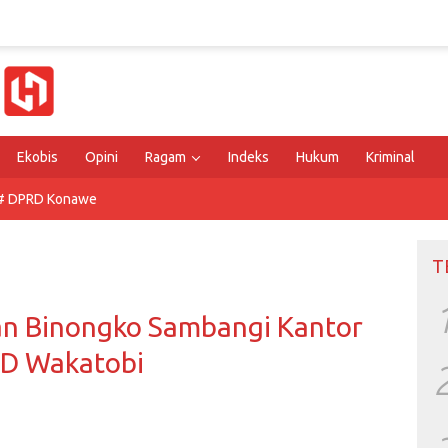
Ekobis
Opini
Ragam
Indeks
Hukum
Kriminal
# DPRD Konawe
T
an Binongko Sambangi Kantor
D Wakatobi