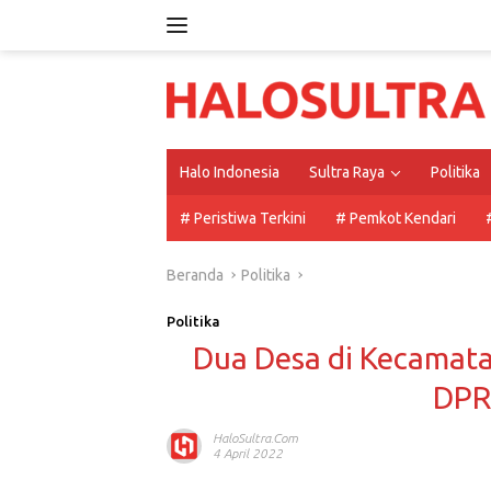
Langsung
ke
konten
Halo Indonesia
Sultra Raya
Politika
# Peristiwa Terkini
# Pemkot Kendari
Beranda
Politika
Politika
Dua Desa di Kecamat
DPR
HaloSultra.com
4 April 2022