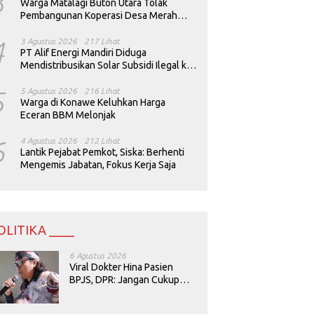
3
Warga Matalagi Buton Utara Tolak
Pembangunan Koperasi Desa Merah
Putih
4
3 Agustus 2026
217 Lihat
PT Alif Energi Mandiri Diduga
Mendistribusikan Solar Subsidi Ilegal ke
Perusahaan Tambang
5
5 Agustus 2026
216 Lihat
Warga di Konawe Keluhkan Harga
Eceran BBM Melonjak
6
4 Agustus 2026
212 Lihat
Lantik Pejabat Pemkot, Siska: Berhenti
Mengemis Jabatan, Fokus Kerja Saja
OLITIKA ____
6 Agustus 2026
Viral Dokter Hina Pasien
BPJS, DPR: Jangan Cukup
Minta Maaf, Harus Diusut!