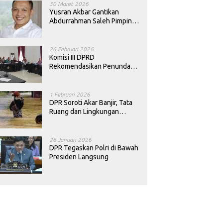
30 Maret 2026
Yusran Akbar Gantikan
Abdurrahman Saleh Pimpin
PAN Sultra
26 Februari 2026
Komisi III DPRD
Rekomendasikan Penundaan
Keputusan Pergantian
Kepala Sekolah di Konawe
1 Februari 2026
DPR Soroti Akar Banjir, Tata
Ruang dan Lingkungan
Diminta Dibenahi
26 Januari 2026
DPR Tegaskan Polri di Bawah
Presiden Langsung