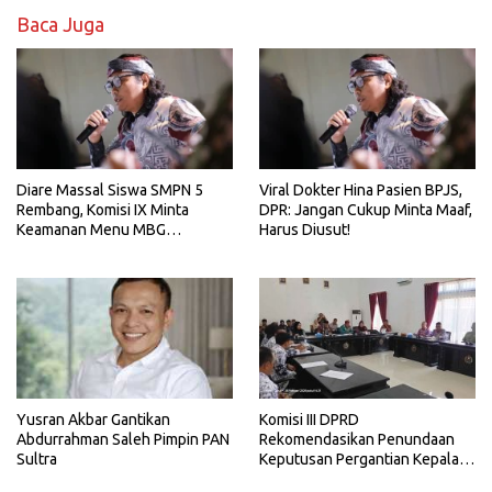
Baca Juga
Diare Massal Siswa SMPN 5
Viral Dokter Hina Pasien BPJS,
Rembang, Komisi IX Minta
DPR: Jangan Cukup Minta Maaf,
Keamanan Menu MBG
Harus Diusut!
Dievaluasi
Yusran Akbar Gantikan
Komisi III DPRD
Abdurrahman Saleh Pimpin PAN
Rekomendasikan Penundaan
Sultra
Keputusan Pergantian Kepala
Sekolah di Konawe