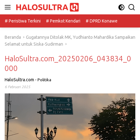
Langsung
ke
konten
# Peristiwa Terkini
# Pemkot Kendari
# DPRD Konawe
Beranda
Gugatannya Ditolak MK, Yudhianto Mahardika Sampaikan
Selamat untuk Siska-Sudirman
HaloSultra.com_20250206_043834_0
000
HaloSultra.com
-
Politika
6 Februari 2025