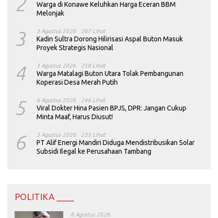
2
Warga di Konawe Keluhkan Harga Eceran BBM
Melonjak
3
3 Agustus 2026
267 Lihat
Kadin Sultra Dorong Hilirisasi Aspal Buton Masuk
Proyek Strategis Nasional
4
3 Agustus 2026
258 Lihat
Warga Matalagi Buton Utara Tolak Pembangunan
Koperasi Desa Merah Putih
5
6 Agustus 2026
246 Lihat
Viral Dokter Hina Pasien BPJS, DPR: Jangan Cukup
Minta Maaf, Harus Diusut!
6
3 Agustus 2026
235 Lihat
PT Alif Energi Mandiri Diduga Mendistribusikan Solar
Subsidi Ilegal ke Perusahaan Tambang
POLITIKA ____
8 Agustus 2026