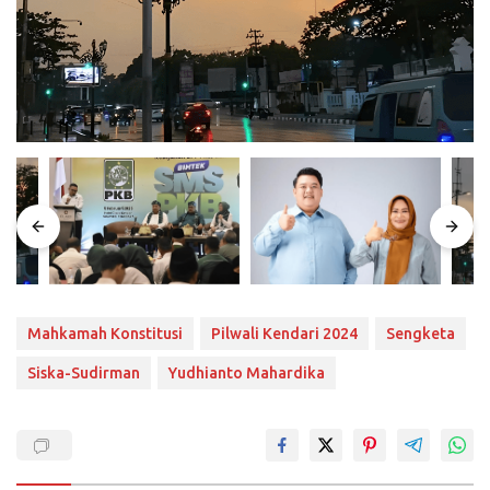
Mahkamah Konstitusi
Pilwali Kendari 2024
Sengketa
Siska-Sudirman
Yudhianto Mahardika