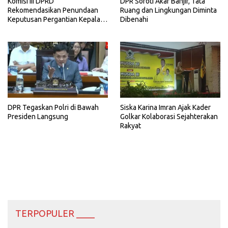
Komisi III DPRD
DPR Soroti Akar Banjir, Tata
Rekomendasikan Penundaan
Ruang dan Lingkungan Diminta
Keputusan Pergantian Kepala
Dibenahi
Sekolah di Konawe
DPR Tegaskan Polri di Bawah
Siska Karina Imran Ajak Kader
Presiden Langsung
Golkar Kolaborasi Sejahterakan
Rakyat
TERPOPULER ____