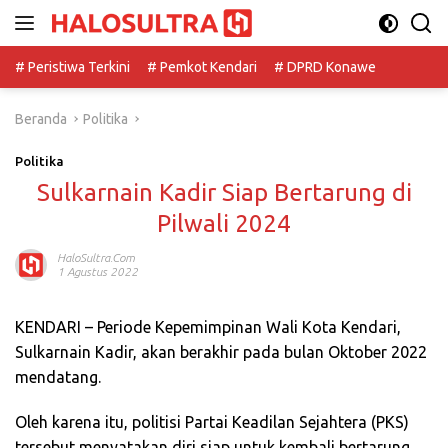
Langsung
ke
konten
# Peristiwa Terkini
# Pemkot Kendari
# DPRD Konawe
Beranda
Politika
Politika
Sulkarnain Kadir Siap Bertarung di
Pilwali 2024
HaloSultra.com
1 Agustus 2022
KENDARI – Periode Kepemimpinan Wali Kota Kendari,
Sulkarnain Kadir, akan berakhir pada bulan Oktober 2022
mendatang.
Oleh karena itu, politisi Partai Keadilan Sejahtera (PKS)
tersebut menyatakan diri siap untuk kembali bertarung