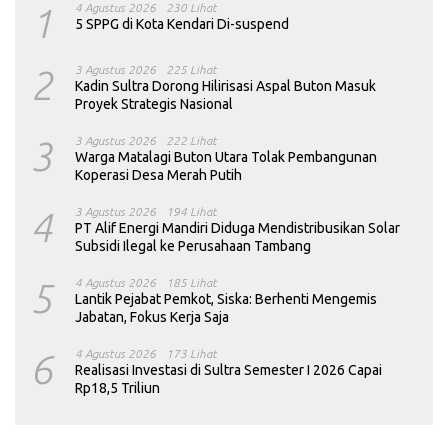
1
4 Agustus 2026
230 Lihat
5 SPPG di Kota Kendari Di-suspend
2
3 Agustus 2026
225 Lihat
Kadin Sultra Dorong Hilirisasi Aspal Buton Masuk
Proyek Strategis Nasional
3
3 Agustus 2026
222 Lihat
Warga Matalagi Buton Utara Tolak Pembangunan
Koperasi Desa Merah Putih
4
3 Agustus 2026
194 Lihat
PT Alif Energi Mandiri Diduga Mendistribusikan Solar
Subsidi Ilegal ke Perusahaan Tambang
5
4 Agustus 2026
185 Lihat
Lantik Pejabat Pemkot, Siska: Berhenti Mengemis
Jabatan, Fokus Kerja Saja
6
4 Agustus 2026
173 Lihat
Realisasi Investasi di Sultra Semester I 2026 Capai
Rp18,5 Triliun