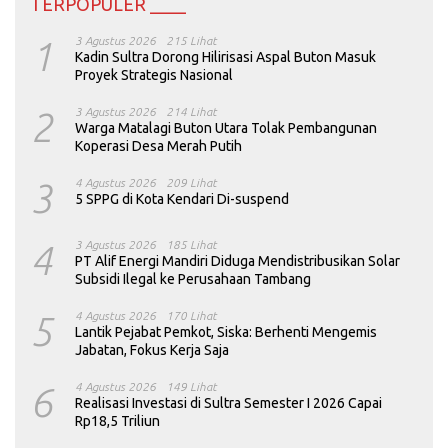
TERPOPULER ____
1
3 Agustus 2026
215 Lihat
Kadin Sultra Dorong Hilirisasi Aspal Buton Masuk
Proyek Strategis Nasional
2
3 Agustus 2026
214 Lihat
Warga Matalagi Buton Utara Tolak Pembangunan
Koperasi Desa Merah Putih
3
4 Agustus 2026
209 Lihat
5 SPPG di Kota Kendari Di-suspend
4
3 Agustus 2026
185 Lihat
PT Alif Energi Mandiri Diduga Mendistribusikan Solar
Subsidi Ilegal ke Perusahaan Tambang
5
4 Agustus 2026
170 Lihat
Lantik Pejabat Pemkot, Siska: Berhenti Mengemis
Jabatan, Fokus Kerja Saja
6
4 Agustus 2026
149 Lihat
Realisasi Investasi di Sultra Semester I 2026 Capai
Rp18,5 Triliun