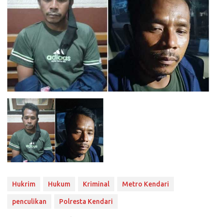
Hukrim
Hukum
Kriminal
Metro Kendari
penculikan
Polresta Kendari