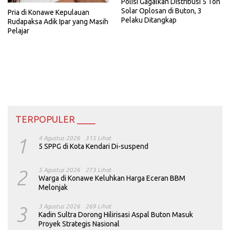
Polisi Gagalkan Distribusi 5 Ton
Solar Oplosan di Buton, 3
Pria di Konawe Kepulauan
Pelaku Ditangkap
Rudapaksa Adik Ipar yang Masih
Pelajar
TERPOPULER ____
1
4 Agustus 2026
315 Lihat
5 SPPG di Kota Kendari Di-suspend
2
5 Agustus 2026
273 Lihat
Warga di Konawe Keluhkan Harga Eceran BBM
Melonjak
3
3 Agustus 2026
269 Lihat
Kadin Sultra Dorong Hilirisasi Aspal Buton Masuk
Proyek Strategis Nasional