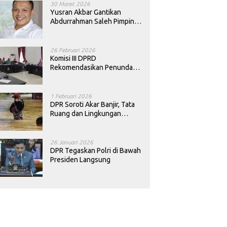
30 Maret 2026
Yusran Akbar Gantikan
Abdurrahman Saleh Pimpin
PAN Sultra
26 Februari 2026
Komisi III DPRD
Rekomendasikan Penundaan
Keputusan Pergantian
Kepala Sekolah di Konawe
1 Februari 2026
DPR Soroti Akar Banjir, Tata
Ruang dan Lingkungan
Diminta Dibenahi
26 Januari 2026
DPR Tegaskan Polri di Bawah
Presiden Langsung