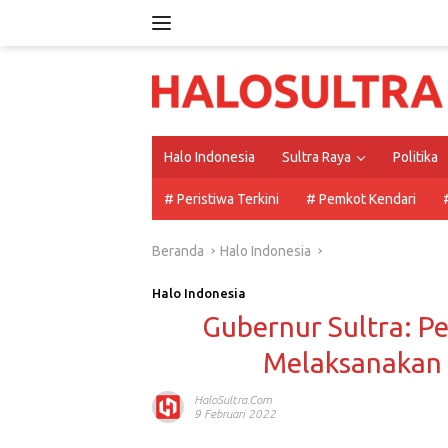
Langsung
ke
konten
Halo Indonesia
Sultra Raya
Politika
# Peristiwa Terkini
# Pemkot Kendari
Beranda
Halo Indonesia
Halo Indonesia
Gubernur Sultra: P
Melaksanakan
HaloSultra.com
9 Februari 2022