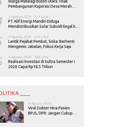
3
Warga Matalagi Buton Utara Tolak
Pembangunan Koperasi Desa Merah
Putih
4
3 Agustus 2026
211 Lihat
PT Alif Energi Mandiri Diduga
Mendistribusikan Solar Subsidi Ilegal ke
Perusahaan Tambang
5
4 Agustus 2026
204 Lihat
Lantik Pejabat Pemkot, Siska: Berhenti
Mengemis Jabatan, Fokus Kerja Saja
6
4 Agustus 2026
189 Lihat
Realisasi Investasi di Sultra Semester I
2026 Capai Rp18,5 Triliun
OLITIKA ____
6 Agustus 2026
Viral Dokter Hina Pasien
BPJS, DPR: Jangan Cukup
Minta Maaf, Harus Diusut!