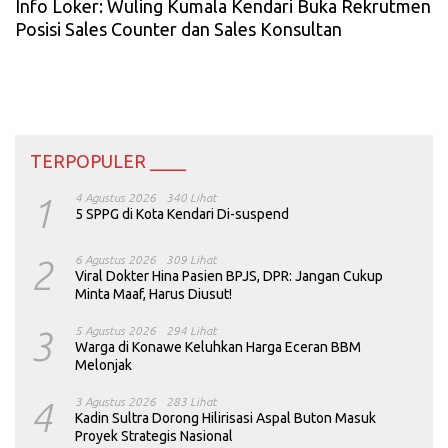
Info Loker: Wuling Kumala Kendari Buka Rekrutmen
Posisi Sales Counter dan Sales Konsultan
TERPOPULER ____
1
4 Agustus 2026
340 Lihat
5 SPPG di Kota Kendari Di-suspend
2
6 Agustus 2026
309 Lihat
Viral Dokter Hina Pasien BPJS, DPR: Jangan Cukup
Minta Maaf, Harus Diusut!
3
5 Agustus 2026
294 Lihat
Warga di Konawe Keluhkan Harga Eceran BBM
Melonjak
4
3 Agustus 2026
283 Lihat
Kadin Sultra Dorong Hilirisasi Aspal Buton Masuk
Proyek Strategis Nasional