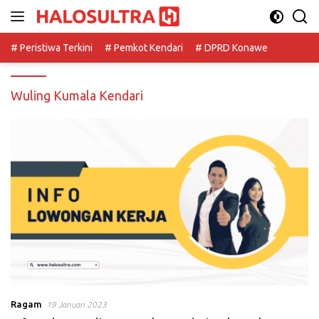
Langsung
ke
konten
# Peristiwa Terkini
# Pemkot Kendari
# DPRD Konawe
Wuling Kumala Kendari
Ragam
19 Januari 2023