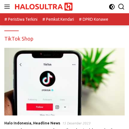
Langsung
ke
konten
# Peristiwa Terkini
# Pemkot Kendari
# DPRD Konawe
TikTok Shop
Halo Indonesia
,
Headline News
15 Desember 2023