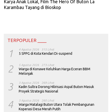
Karya Anak Lokal, Film The Hero Of Buton La
Karambau Tayang di Bioskop
TERPOPULER ____
1
4 Agustus 2026
315 Lihat
5 SPPG di Kota Kendari Di-suspend
2
5 Agustus 2026
273 Lihat
Warga di Konawe Keluhkan Harga Eceran BBM
Melonjak
3
3 Agustus 2026
269 Lihat
Kadin Sultra Dorong Hilirisasi Aspal Buton Masuk
Proyek Strategis Nasional
4
3 Agustus 2026
260 Lihat
Warga Matalagi Buton Utara Tolak Pembangunan
Koperasi Desa Merah Putih