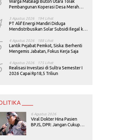
3
Warga Matalagi Buton Utara Tolak
Pembangunan Koperasi Desa Merah
Putih
4
3 Agustus 2026
194 Lihat
PT Alif Energi Mandiri Diduga
Mendistribusikan Solar Subsidi Ilegal ke
Perusahaan Tambang
5
4 Agustus 2026
188 Lihat
Lantik Pejabat Pemkot, Siska: Berhenti
Mengemis Jabatan, Fokus Kerja Saja
6
4 Agustus 2026
175 Lihat
Realisasi Investasi di Sultra Semester I
2026 Capai Rp18,5 Triliun
OLITIKA ____
6 Agustus 2026
Viral Dokter Hina Pasien
BPJS, DPR: Jangan Cukup
Minta Maaf, Harus Diusut!