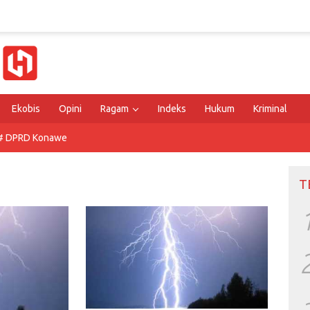
Ekobis
Opini
Ragam
Indeks
Hukum
Kriminal
# DPRD Konawe
T