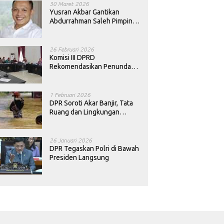
30 Maret 2026
Yusran Akbar Gantikan
Abdurrahman Saleh Pimpin
PAN Sultra
26 Februari 2026
Komisi III DPRD
Rekomendasikan Penundaan
Keputusan Pergantian
Kepala Sekolah di Konawe
1 Februari 2026
DPR Soroti Akar Banjir, Tata
Ruang dan Lingkungan
Diminta Dibenahi
26 Januari 2026
DPR Tegaskan Polri di Bawah
Presiden Langsung