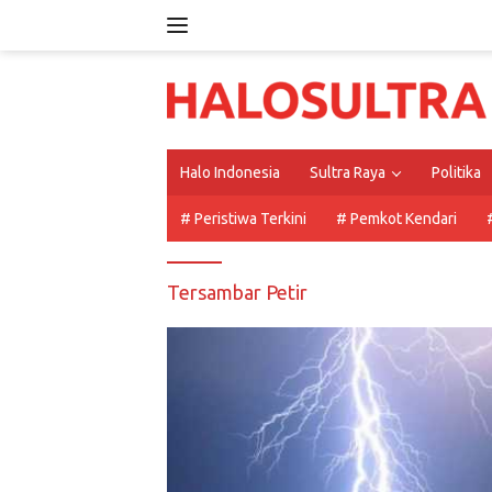
Langsung
ke
konten
Halo Indonesia
Sultra Raya
Politika
# Peristiwa Terkini
# Pemkot Kendari
Tersambar Petir