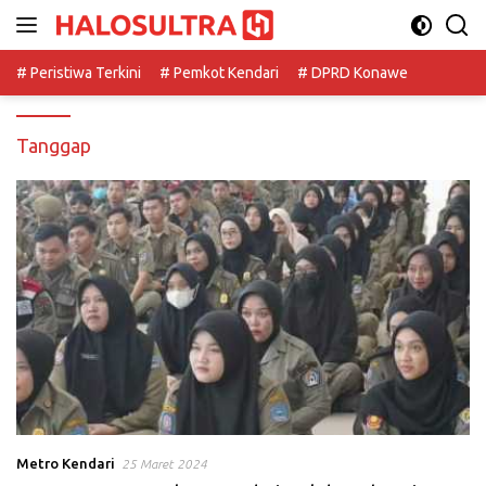
Langsung
ke
konten
# Peristiwa Terkini
# Pemkot Kendari
# DPRD Konawe
Tanggap
Metro Kendari
25 Maret 2024