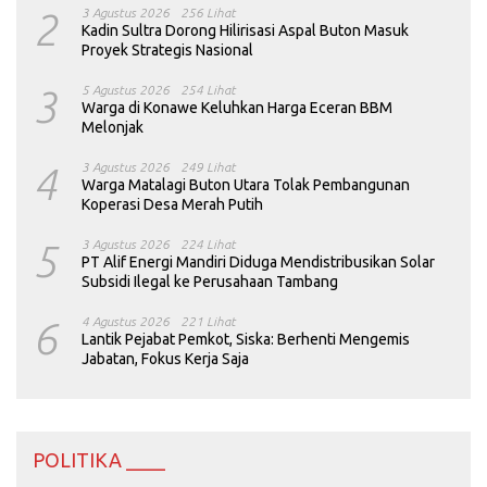
2
3 Agustus 2026
256 Lihat
Kadin Sultra Dorong Hilirisasi Aspal Buton Masuk
Proyek Strategis Nasional
3
5 Agustus 2026
254 Lihat
Warga di Konawe Keluhkan Harga Eceran BBM
Melonjak
4
3 Agustus 2026
249 Lihat
Warga Matalagi Buton Utara Tolak Pembangunan
Koperasi Desa Merah Putih
5
3 Agustus 2026
224 Lihat
PT Alif Energi Mandiri Diduga Mendistribusikan Solar
Subsidi Ilegal ke Perusahaan Tambang
6
4 Agustus 2026
221 Lihat
Lantik Pejabat Pemkot, Siska: Berhenti Mengemis
Jabatan, Fokus Kerja Saja
POLITIKA ____