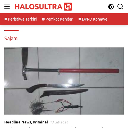
Langsung
ke
konten
# Peristiwa Terkini
# Pemkot Kendari
# DPRD Konawe
Sajam
Headline News
,
Kriminal
13 Juli 2024