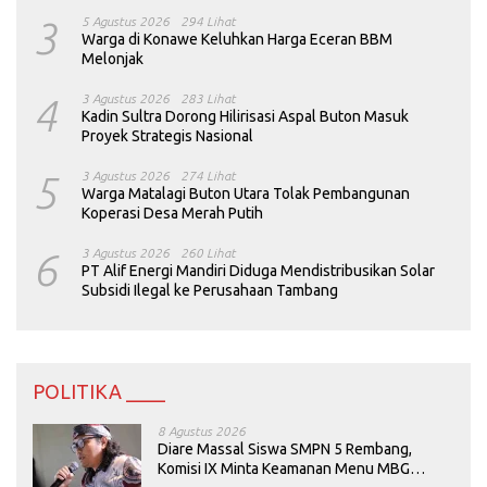
3
5 Agustus 2026
294 Lihat
Warga di Konawe Keluhkan Harga Eceran BBM
Melonjak
4
3 Agustus 2026
283 Lihat
Kadin Sultra Dorong Hilirisasi Aspal Buton Masuk
Proyek Strategis Nasional
5
3 Agustus 2026
274 Lihat
Warga Matalagi Buton Utara Tolak Pembangunan
Koperasi Desa Merah Putih
6
3 Agustus 2026
260 Lihat
PT Alif Energi Mandiri Diduga Mendistribusikan Solar
Subsidi Ilegal ke Perusahaan Tambang
POLITIKA ____
8 Agustus 2026
Diare Massal Siswa SMPN 5 Rembang,
Komisi IX Minta Keamanan Menu MBG