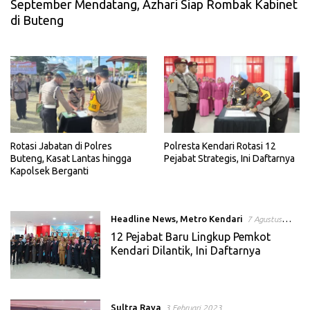
September Mendatang, Azhari Siap Rombak Kabinet
di Buteng
Rotasi Jabatan di Polres
Polresta Kendari Rotasi 12
Buteng, Kasat Lantas hingga
Pejabat Strategis, Ini Daftarnya
Kapolsek Berganti
Headline News
,
Metro Kendari
7 Agustus
2023
12 Pejabat Baru Lingkup Pemkot
Kendari Dilantik, Ini Daftarnya
Sultra Raya
3 Februari 2023