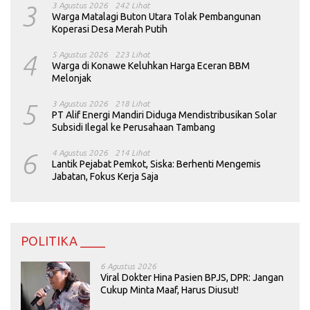
3
3 Agustus 2026
242 Lihat
Warga Matalagi Buton Utara Tolak Pembangunan
Koperasi Desa Merah Putih
4
5 Agustus 2026
223 Lihat
Warga di Konawe Keluhkan Harga Eceran BBM
Melonjak
5
3 Agustus 2026
218 Lihat
PT Alif Energi Mandiri Diduga Mendistribusikan Solar
Subsidi Ilegal ke Perusahaan Tambang
6
4 Agustus 2026
214 Lihat
Lantik Pejabat Pemkot, Siska: Berhenti Mengemis
Jabatan, Fokus Kerja Saja
POLITIKA ____
6 Agustus 2026
Viral Dokter Hina Pasien BPJS, DPR: Jangan
Cukup Minta Maaf, Harus Diusut!