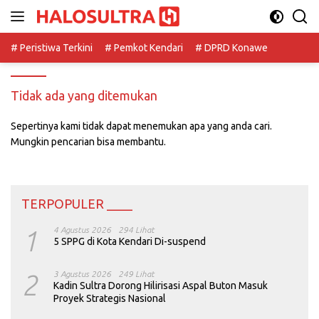
Langsung
ke
konten
# Peristiwa Terkini
# Pemkot Kendari
# DPRD Konawe
Tidak ada yang ditemukan
Sepertinya kami tidak dapat menemukan apa yang anda cari.
Mungkin pencarian bisa membantu.
TERPOPULER ____
1
4 Agustus 2026
294 Lihat
5 SPPG di Kota Kendari Di-suspend
2
3 Agustus 2026
249 Lihat
Kadin Sultra Dorong Hilirisasi Aspal Buton Masuk
Proyek Strategis Nasional