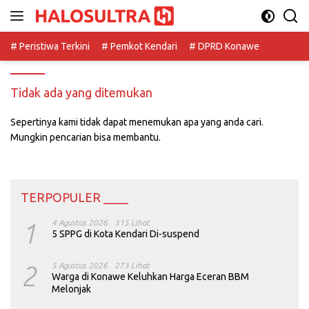
Langsung
ke
konten
# Peristiwa Terkini
# Pemkot Kendari
# DPRD Konawe
Tidak ada yang ditemukan
Sepertinya kami tidak dapat menemukan apa yang anda cari.
Mungkin pencarian bisa membantu.
TERPOPULER ____
1
4 Agustus 2026
315 Lihat
5 SPPG di Kota Kendari Di-suspend
2
5 Agustus 2026
273 Lihat
Warga di Konawe Keluhkan Harga Eceran BBM
Melonjak