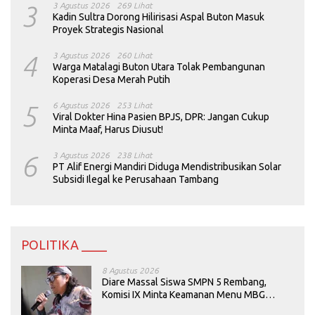
3
3 Agustus 2026
269 Lihat
Kadin Sultra Dorong Hilirisasi Aspal Buton Masuk
Proyek Strategis Nasional
4
3 Agustus 2026
260 Lihat
Warga Matalagi Buton Utara Tolak Pembangunan
Koperasi Desa Merah Putih
5
6 Agustus 2026
253 Lihat
Viral Dokter Hina Pasien BPJS, DPR: Jangan Cukup
Minta Maaf, Harus Diusut!
6
3 Agustus 2026
238 Lihat
PT Alif Energi Mandiri Diduga Mendistribusikan Solar
Subsidi Ilegal ke Perusahaan Tambang
POLITIKA ____
8 Agustus 2026
Diare Massal Siswa SMPN 5 Rembang,
Komisi IX Minta Keamanan Menu MBG
Dievaluasi