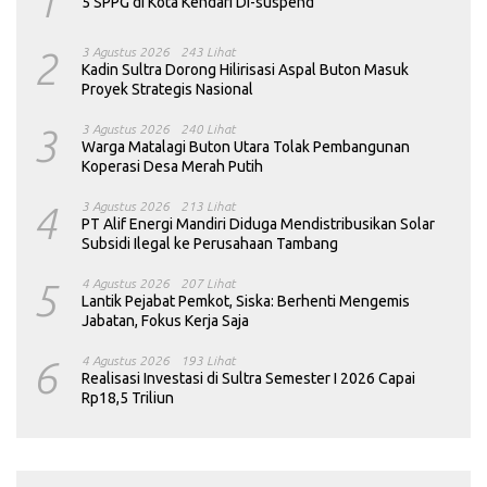
1
5 SPPG di Kota Kendari Di-suspend
2
3 Agustus 2026
243 Lihat
Kadin Sultra Dorong Hilirisasi Aspal Buton Masuk
Proyek Strategis Nasional
3
3 Agustus 2026
240 Lihat
Warga Matalagi Buton Utara Tolak Pembangunan
Koperasi Desa Merah Putih
4
3 Agustus 2026
213 Lihat
PT Alif Energi Mandiri Diduga Mendistribusikan Solar
Subsidi Ilegal ke Perusahaan Tambang
5
4 Agustus 2026
207 Lihat
Lantik Pejabat Pemkot, Siska: Berhenti Mengemis
Jabatan, Fokus Kerja Saja
6
4 Agustus 2026
193 Lihat
Realisasi Investasi di Sultra Semester I 2026 Capai
Rp18,5 Triliun