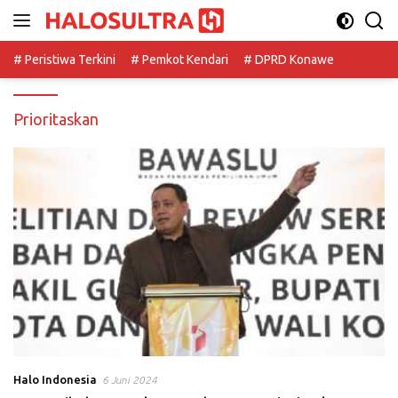
Langsung
ke
konten
# Peristiwa Terkini
# Pemkot Kendari
# DPRD Konawe
Prioritaskan
Halo Indonesia
6 Juni 2024