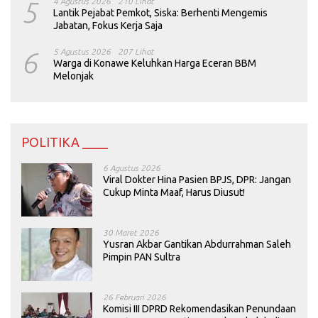
5
4 Agustus 2026
210 Lihat
Lantik Pejabat Pemkot, Siska: Berhenti Mengemis
Jabatan, Fokus Kerja Saja
6
5 Agustus 2026
207 Lihat
Warga di Konawe Keluhkan Harga Eceran BBM
Melonjak
POLITIKA ____
6 Agustus 2026
Viral Dokter Hina Pasien BPJS, DPR: Jangan
Cukup Minta Maaf, Harus Diusut!
30 Maret 2026
Yusran Akbar Gantikan Abdurrahman Saleh
Pimpin PAN Sultra
26 Februari 2026
Komisi III DPRD Rekomendasikan Penundaan