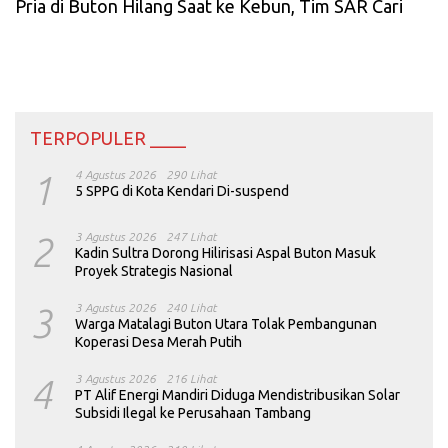
Pria di Buton Hilang Saat ke Kebun, Tim SAR Cari
TERPOPULER ____
1
4 Agustus 2026
290 Lihat
5 SPPG di Kota Kendari Di-suspend
2
3 Agustus 2026
247 Lihat
Kadin Sultra Dorong Hilirisasi Aspal Buton Masuk
Proyek Strategis Nasional
3
3 Agustus 2026
240 Lihat
Warga Matalagi Buton Utara Tolak Pembangunan
Koperasi Desa Merah Putih
4
3 Agustus 2026
216 Lihat
PT Alif Energi Mandiri Diduga Mendistribusikan Solar
Subsidi Ilegal ke Perusahaan Tambang