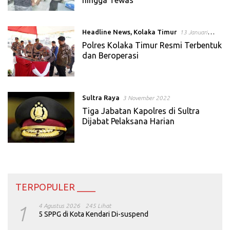
Headline News
,
Kolaka Timur
13 Januari
2023
Polres Kolaka Timur Resmi Terbentuk
dan Beroperasi
Sultra Raya
3 November 2022
Tiga Jabatan Kapolres di Sultra
Dijabat Pelaksana Harian
TERPOPULER ____
1
4 Agustus 2026
245 Lihat
5 SPPG di Kota Kendari Di-suspend