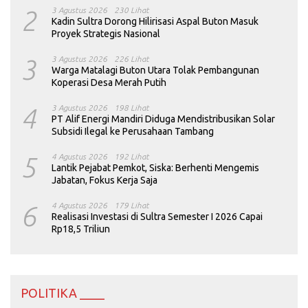
2
3 Agustus 2026
230 Lihat
Kadin Sultra Dorong Hilirisasi Aspal Buton Masuk
Proyek Strategis Nasional
3
3 Agustus 2026
226 Lihat
Warga Matalagi Buton Utara Tolak Pembangunan
Koperasi Desa Merah Putih
4
3 Agustus 2026
198 Lihat
PT Alif Energi Mandiri Diduga Mendistribusikan Solar
Subsidi Ilegal ke Perusahaan Tambang
5
4 Agustus 2026
192 Lihat
Lantik Pejabat Pemkot, Siska: Berhenti Mengemis
Jabatan, Fokus Kerja Saja
6
4 Agustus 2026
179 Lihat
Realisasi Investasi di Sultra Semester I 2026 Capai
Rp18,5 Triliun
POLITIKA ____