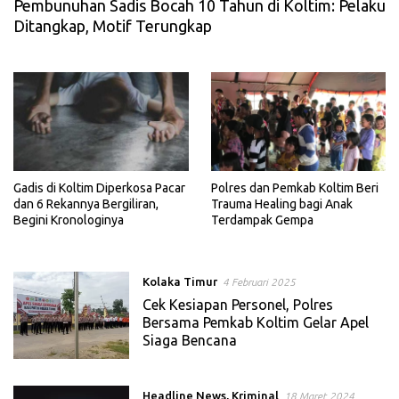
Pembunuhan Sadis Bocah 10 Tahun di Koltim: Pelaku
Ditangkap, Motif Terungkap
Gadis di Koltim Diperkosa Pacar
Polres dan Pemkab Koltim Beri
dan 6 Rekannya Bergiliran,
Trauma Healing bagi Anak
Begini Kronologinya
Terdampak Gempa
Kolaka Timur
4 Februari 2025
Cek Kesiapan Personel, Polres
Bersama Pemkab Koltim Gelar Apel
Siaga Bencana
Headline News
,
Kriminal
18 Maret 2024