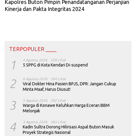
Kapolres Buton Pimpin Penandatanganan Perjanjian
Kinerja dan Pakta Integritas 2024
TERPOPULER ____
1
4 Agustus 2026
339 Lihat
5 SPPG di Kota Kendari Di-suspend
2
6 Agustus 2026
294 Lihat
Viral Dokter Hina Pasien BPJS, DPR: Jangan Cukup
Minta Maaf, Harus Diusut!
3
5 Agustus 2026
292 Lihat
Warga di Konawe Keluhkan Harga Eceran BBM
Melonjak
4
3 Agustus 2026
283 Lihat
Kadin Sultra Dorong Hilirisasi Aspal Buton Masuk
Proyek Strategis Nasional