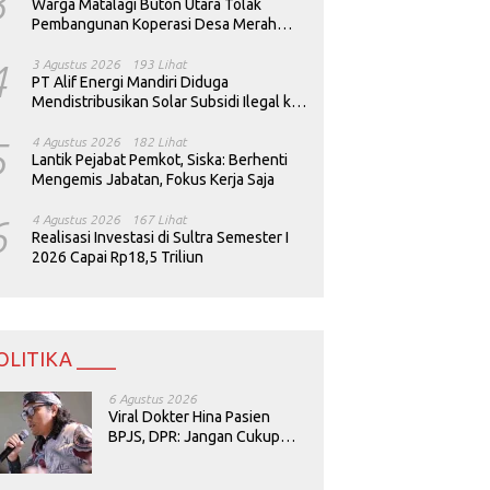
3
Warga Matalagi Buton Utara Tolak
Pembangunan Koperasi Desa Merah
Putih
4
3 Agustus 2026
193 Lihat
PT Alif Energi Mandiri Diduga
Mendistribusikan Solar Subsidi Ilegal ke
Perusahaan Tambang
5
4 Agustus 2026
182 Lihat
Lantik Pejabat Pemkot, Siska: Berhenti
Mengemis Jabatan, Fokus Kerja Saja
6
4 Agustus 2026
167 Lihat
Realisasi Investasi di Sultra Semester I
2026 Capai Rp18,5 Triliun
OLITIKA ____
6 Agustus 2026
Viral Dokter Hina Pasien
BPJS, DPR: Jangan Cukup
Minta Maaf, Harus Diusut!