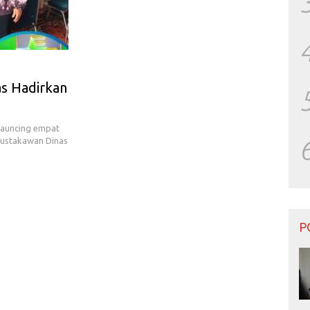
as Hadirkan
launcing empat
 Pustakawan Dinas
P