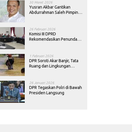
30 Maret 2026
Yusran Akbar Gantikan
Abdurrahman Saleh Pimpin
PAN Sultra
26 Februari 2026
Komisi III DPRD
Rekomendasikan Penundaan
Keputusan Pergantian
Kepala Sekolah di Konawe
1 Februari 2026
DPR Soroti Akar Banjir, Tata
Ruang dan Lingkungan
Diminta Dibenahi
26 Januari 2026
DPR Tegaskan Polri di Bawah
Presiden Langsung