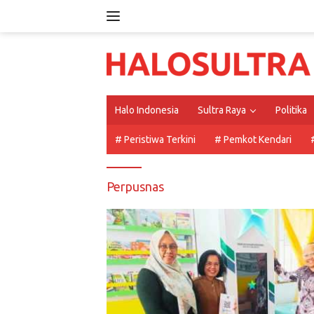
Langsung
ke
konten
Halo Indonesia
Sultra Raya
Politika
# Peristiwa Terkini
# Pemkot Kendari
Perpusnas