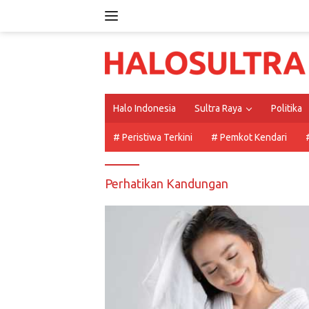
Langsung
ke
konten
Halo Indonesia
Sultra Raya
Politika
# Peristiwa Terkini
# Pemkot Kendari
Perhatikan Kandungan