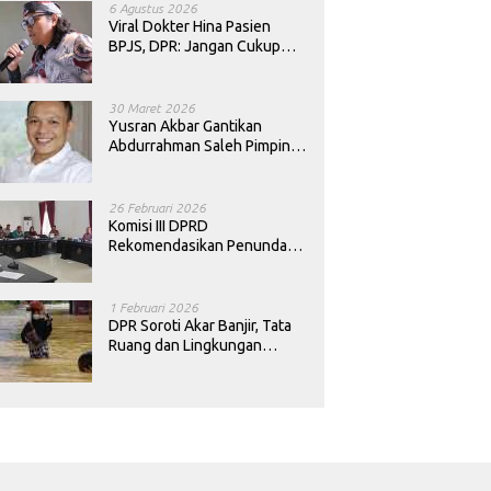
6 Agustus 2026
Viral Dokter Hina Pasien
BPJS, DPR: Jangan Cukup
Minta Maaf, Harus Diusut!
30 Maret 2026
Yusran Akbar Gantikan
Abdurrahman Saleh Pimpin
PAN Sultra
26 Februari 2026
Komisi III DPRD
Rekomendasikan Penundaan
Keputusan Pergantian
Kepala Sekolah di Konawe
1 Februari 2026
DPR Soroti Akar Banjir, Tata
Ruang dan Lingkungan
Diminta Dibenahi