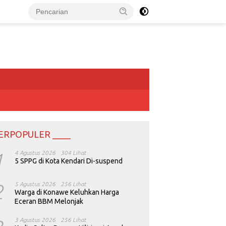
ERPOPULER ____
1
4 Agustus 2026
304 Lihat
5 SPPG di Kota Kendari Di-suspend
2
5 Agustus 2026
256 Lihat
Warga di Konawe Keluhkan Harga
Eceran BBM Melonjak
3 Agustus 2026
256 Lihat