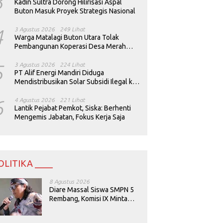
3
Kadin Sultra Dorong Hilirisasi Aspal
Buton Masuk Proyek Strategis Nasional
4
3 Agustus 2026
249 Lihat
Warga Matalagi Buton Utara Tolak
Pembangunan Koperasi Desa Merah
Putih
5
3 Agustus 2026
224 Lihat
PT Alif Energi Mandiri Diduga
Mendistribusikan Solar Subsidi Ilegal ke
Perusahaan Tambang
6
4 Agustus 2026
221 Lihat
Lantik Pejabat Pemkot, Siska: Berhenti
Mengemis Jabatan, Fokus Kerja Saja
OLITIKA ____
8 Agustus 2026
Diare Massal Siswa SMPN 5
Rembang, Komisi IX Minta
Keamanan Menu MBG
Dievaluasi