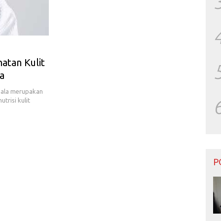
atan Kulit
a
pala merupakan
trisi kulit
P