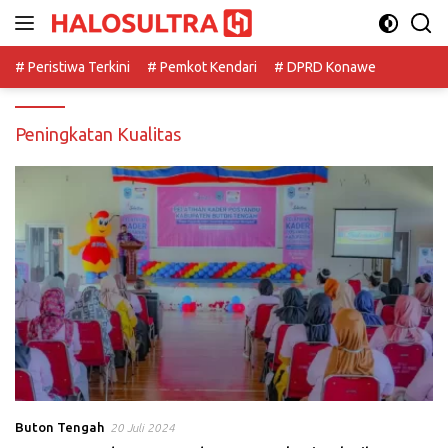
Langsung
ke
konten
# Peristiwa Terkini
# Pemkot Kendari
# DPRD Konawe
Peningkatan Kualitas
Buton Tengah
20 Juli 2024