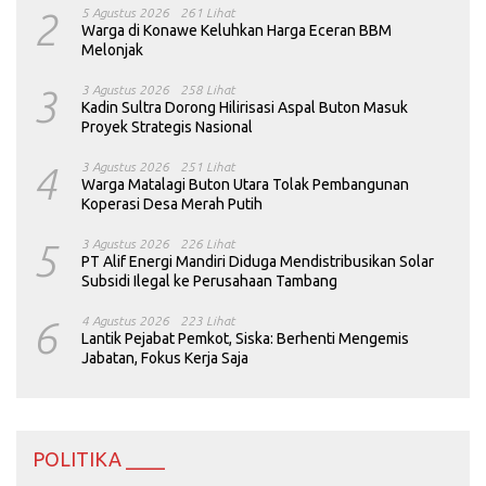
2
5 Agustus 2026
261 Lihat
Warga di Konawe Keluhkan Harga Eceran BBM
Melonjak
3
3 Agustus 2026
258 Lihat
Kadin Sultra Dorong Hilirisasi Aspal Buton Masuk
Proyek Strategis Nasional
4
3 Agustus 2026
251 Lihat
Warga Matalagi Buton Utara Tolak Pembangunan
Koperasi Desa Merah Putih
5
3 Agustus 2026
226 Lihat
PT Alif Energi Mandiri Diduga Mendistribusikan Solar
Subsidi Ilegal ke Perusahaan Tambang
6
4 Agustus 2026
223 Lihat
Lantik Pejabat Pemkot, Siska: Berhenti Mengemis
Jabatan, Fokus Kerja Saja
POLITIKA ____