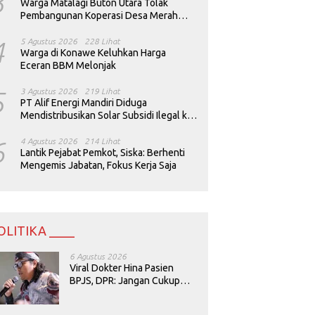
3
Warga Matalagi Buton Utara Tolak
Pembangunan Koperasi Desa Merah
Putih
4
5 Agustus 2026
228 Lihat
Warga di Konawe Keluhkan Harga
Eceran BBM Melonjak
5
3 Agustus 2026
219 Lihat
PT Alif Energi Mandiri Diduga
Mendistribusikan Solar Subsidi Ilegal ke
Perusahaan Tambang
6
4 Agustus 2026
214 Lihat
Lantik Pejabat Pemkot, Siska: Berhenti
Mengemis Jabatan, Fokus Kerja Saja
OLITIKA ____
6 Agustus 2026
Viral Dokter Hina Pasien
BPJS, DPR: Jangan Cukup
Minta Maaf, Harus Diusut!