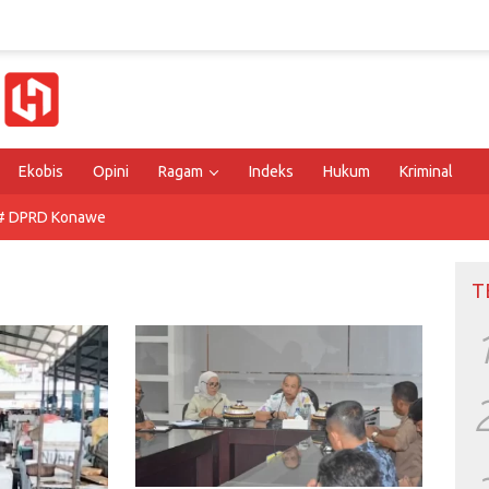
Ekobis
Opini
Ragam
Indeks
Hukum
Kriminal
# DPRD Konawe
T