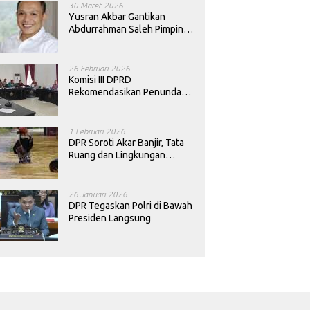
30 Maret 2026
Yusran Akbar Gantikan
Abdurrahman Saleh Pimpin
PAN Sultra
26 Februari 2026
Komisi III DPRD
Rekomendasikan Penundaan
Keputusan Pergantian
Kepala Sekolah di Konawe
1 Februari 2026
DPR Soroti Akar Banjir, Tata
Ruang dan Lingkungan
Diminta Dibenahi
26 Januari 2026
DPR Tegaskan Polri di Bawah
Presiden Langsung