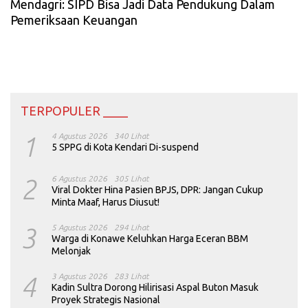
Mendagri: SIPD Bisa Jadi Data Pendukung Dalam
Pemeriksaan Keuangan
TERPOPULER ____
1
4 Agustus 2026
340 Lihat
5 SPPG di Kota Kendari Di-suspend
2
6 Agustus 2026
305 Lihat
Viral Dokter Hina Pasien BPJS, DPR: Jangan Cukup
Minta Maaf, Harus Diusut!
3
5 Agustus 2026
294 Lihat
Warga di Konawe Keluhkan Harga Eceran BBM
Melonjak
4
3 Agustus 2026
283 Lihat
Kadin Sultra Dorong Hilirisasi Aspal Buton Masuk
Proyek Strategis Nasional