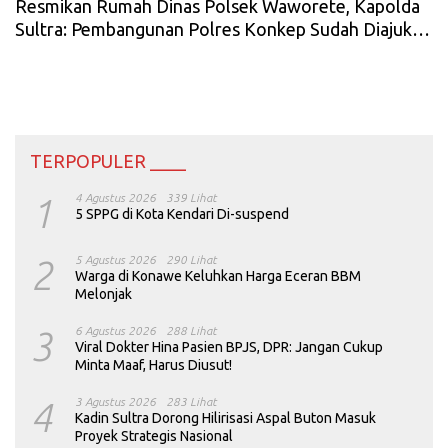
Resmikan Rumah Dinas Polsek Waworete, Kapolda
Sultra: Pembangunan Polres Konkep Sudah Diajukan
ke Kapolri
TERPOPULER ____
1
4 Agustus 2026
339 Lihat
5 SPPG di Kota Kendari Di-suspend
2
5 Agustus 2026
290 Lihat
Warga di Konawe Keluhkan Harga Eceran BBM
Melonjak
3
6 Agustus 2026
288 Lihat
Viral Dokter Hina Pasien BPJS, DPR: Jangan Cukup
Minta Maaf, Harus Diusut!
4
3 Agustus 2026
283 Lihat
Kadin Sultra Dorong Hilirisasi Aspal Buton Masuk
Proyek Strategis Nasional